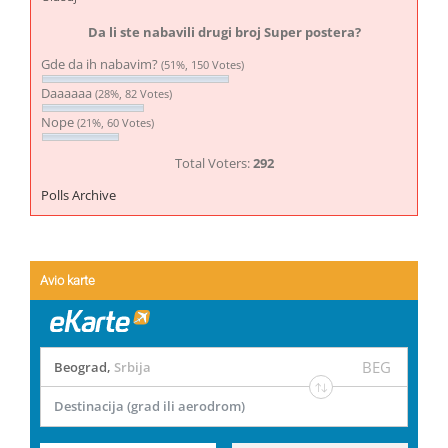
Da li ste nabavili drugi broj Super postera?
Gde da ih nabavim?
(51%, 150 Votes)
Daaaaaa
(28%, 82 Votes)
Nope
(21%, 60 Votes)
Total Voters:
292
Polls Archive
Avio karte
BEG
Beograd
,
Srbija
Destinacija (grad ili aerodrom)