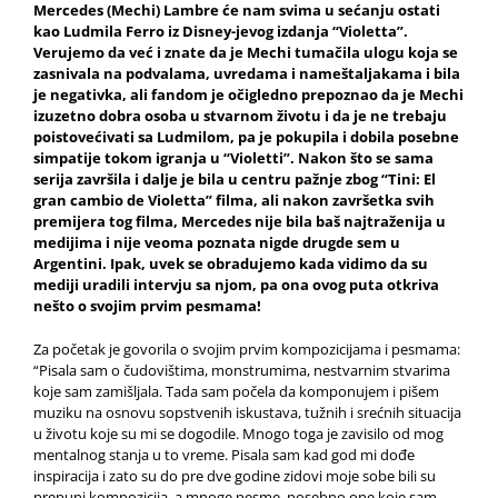
Mercedes (Mechi) Lambre će nam svima u sećanju ostati
kao Ludmila Ferro iz Disney-jevog izdanja “Violetta”.
Verujemo da već i znate da je Mechi tumačila ulogu koja se
zasnivala na podvalama, uvredama i nameštaljakama i bila
je negativka, ali fandom je očigledno prepoznao da je
Mechi
izuzetno dobra osoba u stvarnom životu i da je ne trebaju
poistovećivati sa Ludmilom, pa je pokupila i dobila posebne
simpatije tokom igranja u “Violetti”. Nakon što se sama
serija završila i dalje je bila u centru pažnje zbog “Tini: El
gran cambio de Violetta” filma, ali nakon završetka svih
premijera tog filma,
Mercedes
nije bila baš najtraženija u
medijima i nije veoma poznata nigde drugde sem u
Argentini. Ipak, uvek se obradujemo kada vidimo da su
mediji uradili intervju sa njom, pa ona ovog puta otkriva
nešto o svojim prvim pesmama!
Za početak je govorila o svojim prvim kompozicijama i pesmama:
“Pisala sam o čudovištima, monstrumima, nestvarnim stvarima
koje sam zamišljala. Tada sam počela da komponujem i pišem
muziku na osnovu sopstvenih iskustava, tužnih i srećnih situacija
u životu koje su mi se dogodile. Mnogo toga je zavisilo od mog
mentalnog stanja u to vreme. Pisala sam kad god mi dođe
inspiracija i zato su do pre dve godine zidovi moje sobe bili su
prepuni kompozicija, a mnoge pesme, posebno one koje sam