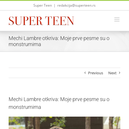
Skip
Super Teen
|
redakcija@superteen.rs
to
content
Mechi Lambre otkriva: Moje prve pesme su o
monstrumima
Previous
Next
Mechi Lambre otkriva: Moje prve pesme su o
monstrumima