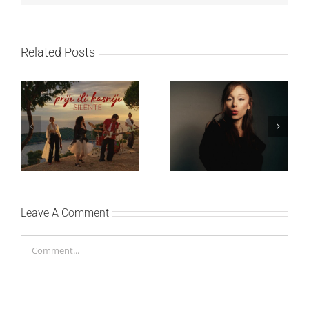
Related Posts
Ariana Grande objavila
Silente objavio novi
osmi studijski album
singl “Prije ili kasnije”
„petal“
Leave A Comment
Comment