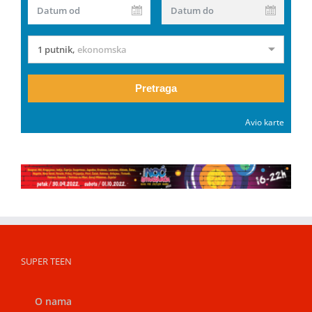
Datum od
Datum do
1 putnik
,
ekonomska
Pretraga
Avio karte
SUPER TEEN
O nama