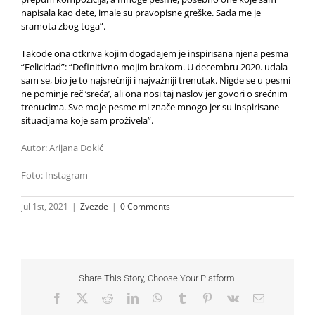
napisala kao dete, imale su pravopisne greške. Sada me je
sramota zbog toga”.
Takođe ona otkriva kojim događajem je inspirisana njena pesma
“Felicidad”: “Definitivno mojim brakom. U decembru 2020. udala
sam se, bio je to najsrećniji i najvažniji trenutak. Nigde se u pesmi
ne pominje reč ‘sreća’, ali ona nosi taj naslov jer govori o srećnim
trenucima. Sve moje pesme mi znače mnogo jer su inspirisane
situacijama koje sam proživela”.
Autor: Arijana Đokić
Foto: Instagram
jul 1st, 2021
|
Zvezde
|
0 Comments
Share This Story, Choose Your Platform!
Facebook
X
Reddit
LinkedIn
WhatsApp
Tumblr
Pinterest
Vk
Email