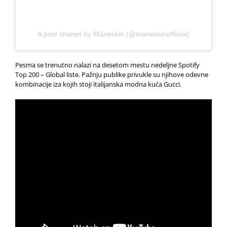
A post shared by Måneskin (@maneskinofficial)
Pesma se trenutno nalazi na desetom mestu nedeljne Spotify
Top 200 – Global liste. Pažnju publike privukle su njihove odevne
kombinacije iza kojih stoji italijanska modna kuća Gucci.