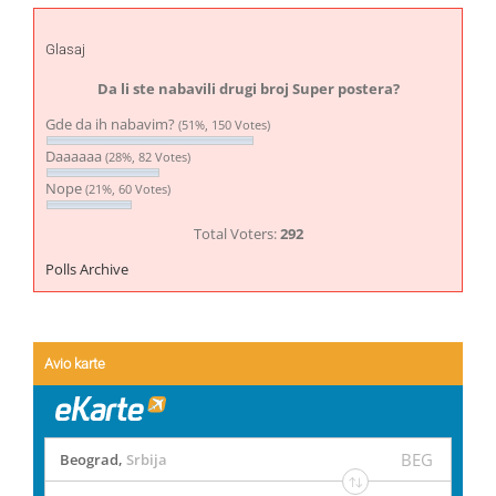
Glasaj
Da li ste nabavili drugi broj Super postera?
Gde da ih nabavim?
(51%, 150 Votes)
Daaaaaa
(28%, 82 Votes)
Nope
(21%, 60 Votes)
Total Voters:
292
Polls Archive
Avio karte
BEG
Beograd
,
Srbija