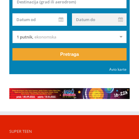
Destinacija (grad ili aerodrom)
Datum od
Datum do
1 putnik
,
ekonomska
Pretraga
Avio karte
SUPER TEEN