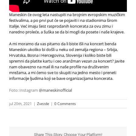
Maneskin će ovog leta nastupiti na brojnim evropskim muzičkim
festivalima, a po prvi put će se pojaviti i na stadionima širom
Italije. Već imaju šest rasprodanih koncerata za ovu zimu i
naredno proleće, a šuška se da bi mogli da posete i naše krajeve.
A mi moramo da vas pitamo da li biste išli na koncert benda
Maneskin ukoliko bi došli u neku od zemalja regiona – Srbija,
Hrvatska, Bosna i Hercegovina, Slovenija i koliko biste bili
spremni da platite kartu i ceo aranžman vezan za koncert? Javite
nam obavezno na mail ili na naše profile na društvenim
mrežama, a mi ćemo sve to skupiti na jedno mesto i preneti
informacije ljudima koji se bave organizacijama koncerata.
Foto: Instagram
@maneskinofficial
jul 20th, 2021
|
Zvezde
|
0 Comments
Share This Story, Choose Your Platform!