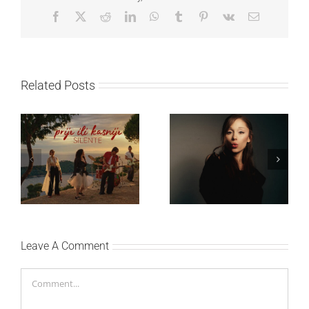
Facebook
X
Reddit
LinkedIn
WhatsApp
Tumblr
Pinterest
Vk
Email
Related Posts
Ariana Grande objavila
Silente objavio novi
osmi studijski album
singl “Prije ili kasnije”
„petal“
Leave A Comment
Comment