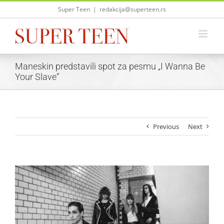
Skip
Super Teen
|
redakcija@superteen.rs
to
content
Maneskin predstavili spot za pesmu „I Wanna Be
Your Slave“
Previous
Next
View
Larger
Image