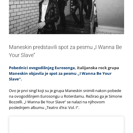
Maneskin predstavili spot za pesmu „I Wanna Be
Your Slave“
Pobednici ovogodišnjeg Eurosonga,
italijanska rock grupa
Maneskin objavila je spot za pesmu „I Wanna Be Your
Slave“.
Ovo je prvi singl koji su je grupa Maneskin snimili nakon pobede
na ovogodišnjem Eurosongu u Roterdamu. Režirao ga je Simone
Bozzelli. „I Wanna Be Your Slave“ se nalazi na njihovom
poslednjem albumu „Teatro d’ira: Vol. I“.