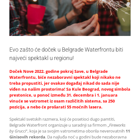
Evo zašto će doček u Belgrade Waterfrontu biti
najveći spektakl u regionu!
Doček Nove 2022. godine pokraj Save, u Belgrade
Waterfrontu, biće nezaboravni spektakl koji nikako ne
treba propustiti, jer ovakav događaj nikad do sada nije
viđen na našim prostorima! Sa Kule Beograd, novog simbola
prestonice, u ponoć između 31. decembra i 1. januara
vinuće se vatromet iz osam različitih sistema, sa 250
pozicija, a nebo će prošarati 55 moćnih lasera.
Spektakl svetskih razmera, koji će posetioci dugo pamtiti,
Belgrade Waterfront organizuje u saradnji sa firmom „
Fireworks
by Grucci
“, koja je sa svojim vatrometima oborila neverovatnih
11
Ginisovih rekorda
. Da najluđa noć u godini bude nezaboravna