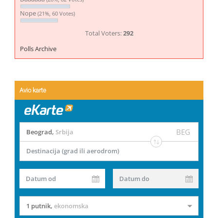
Nope
(21%, 60 Votes)
Total Voters:
292
Polls Archive
Avio karte
BEG
Beograd
,
Srbija
Destinacija (grad ili aerodrom)
Datum od
Datum do
1 putnik
,
ekonomska