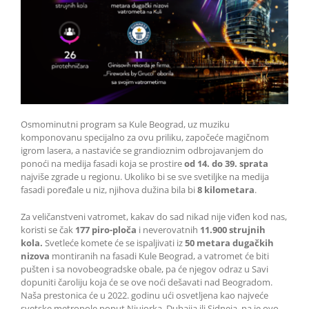
Osmominutni program sa Kule Beograd, uz muziku
komponovanu specijalno za ovu priliku, započeće magičnom
igrom lasera, a nastaviće se grandioznim odbrojavanjem do
ponoći na medija fasadi koja se prostire
od 14. do 39. sprata
najviše zgrade u regionu. Ukoliko bi se sve svetiljke na medija
fasadi poređale u niz, njihova dužina bila bi
8 kilometara
.
Za veličanstveni vatromet, kakav do sad nikad nije viđen kod nas,
koristi se čak
177 piro-ploča
i neverovatnih
11.900 strujnih
kola.
Svetleće komete će se ispaljivati iz
50 metara dugačkih
nizova
montiranih na fasadi Kule Beograd, a vatromet će biti
pušten i sa novobeogradske obale, pa će njegov odraz u Savi
dopuniti čaroliju koja će se ove noći dešavati nad Beogradom.
Naša prestonica će u 2022. godinu ući osvetljena kao najveće
svetske metropole poput Njujorka, Dubaija ili Sidneja, pa je ovo