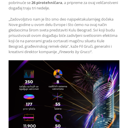
pobrinuće se
26 pirotehničara
, a pripreme za ovaj veličanstveni
događaj traju tri nedelje.
„Zadovoljstvo nam je što smo deo najspektakularnijeg dočeka
Nove godine u ovom delu Evrope i što ćemo na ovaj način
gledaocima širom sveta predstaviti Kulu Beograd. Svi koji budu
prisustvovali ovom događaju biće zadivljeni svetlosnim efektima
koji će na panorami grada ocrtavati magičnu siluetu Kule
Beograd, građevinskog remek-dela”, kaže Fil Gruči, generalni i
kreativni direktor kompanije „
Fireworks by Grucci“.