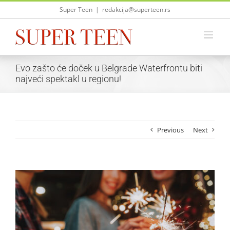
Skip
Super Teen
|
redakcija@superteen.rs
to
content
Evo zašto će doček u Belgrade Waterfrontu biti
najveći spektakl u regionu!
Previous
Next
View
Larger
Image