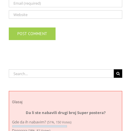
Search
for:
Glasaj
Da li ste nabavili drugi broj Super postera?
Gde da ih nabavim?
(51%, 150 Votes)
Daaaaaa
(28%, 82 Votes)