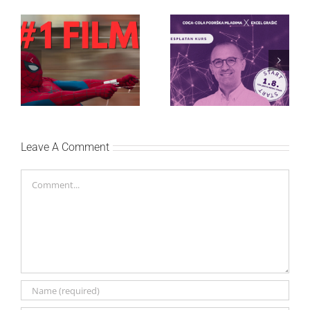
Najuspešnije otvaranje
Priključi se besplatnoj
studijskog filma u Srbiji:
regionalnoj AI edukaciji
Spajdermen: Novi dan
i nauči kako da
oborio rekord već prvog
veštačku inteligenciju
vikenda
primeniš u praksi
Leave A Comment
Comment