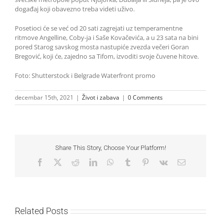
događaj koji obavezno treba videti uživo.
Posetioci će se već od 20 sati zagrejati uz temperamentne
ritmove Angelline, Coby-ja i Saše Kovačevića, a u 23 sata na bini
pored Starog savskog mosta nastupiće zvezda večeri Goran
Bregović, koji će, zajedno sa Tifom, izvoditi svoje čuvene hitove.
Foto: Shutterstock i Belgrade Waterfront promo
decembar 15th, 2021
|
Život i zabava
|
0 Comments
Share This Story, Choose Your Platform!
Facebook
X
Reddit
LinkedIn
WhatsApp
Tumblr
Pinterest
Vk
Email
Related Posts