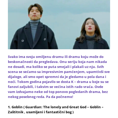
Svako ima svoju omiljenu dramu ili dramu koju može do
beskonačnosti da pregledava. Onu seriju koja nam nikada
ne dosadi, ma koliko se puta smejali i plakali uz nju. Svih
scena se sećamo sa impresivnim pamćenjem, upamtivši sve
dijaloge, ali smo opet spremni da je gledamo u pola dana i
noći. Tokom godina pojavilo se dosta
K – drama
u koje su se
fanovi
zaljubili
, i takvim se većina istih rado vraća. Ovde
vam izdvajamo neke od top ponovo pogledanih drama, bez
nekog posebnog reda. Pa da počnemo!
1. Goblin ( Guardian: The lonely and Great God – Goblin –
Zaštitnik , usamljeni i fantastični bog )