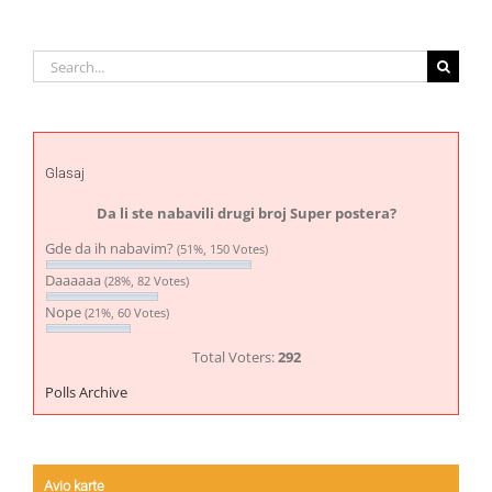
Search
for:
Glasaj
Da li ste nabavili drugi broj Super postera?
Gde da ih nabavim?
(51%, 150 Votes)
Daaaaaa
(28%, 82 Votes)
Nope
(21%, 60 Votes)
Total Voters:
292
Polls Archive
Avio karte