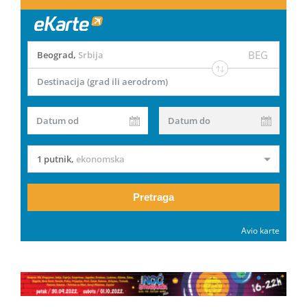
BEG
Beograd
,
Srbija
Destinacija (grad ili aerodrom)
Datum od
Datum do
1 putnik
,
ekonomska
Pretraga
Avio karte