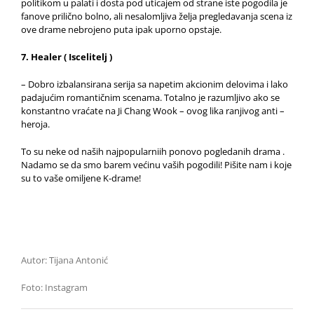
politikom u palati i dosta pod uticajem od strane iste pogodila je
fanove prilično bolno, ali nesalomljiva želja pregledavanja scena iz
ove drame nebrojeno puta ipak uporno opstaje.
7. Healer ( Iscelitelj )
– Dobro izbalansirana serija sa napetim akcionim delovima i lako
padajućim romantičnim scenama. Totalno je razumljivo ako se
konstantno vraćate na Ji Chang Wook – ovog lika ranjivog anti –
heroja.
To su neke od naših najpopularniih ponovo pogledanih drama .
Nadamo se da smo barem većinu vaših pogodili! Pišite nam i koje
su to vaše omiljene K-drame!
Autor: Tijana Antonić
Foto: Instagram