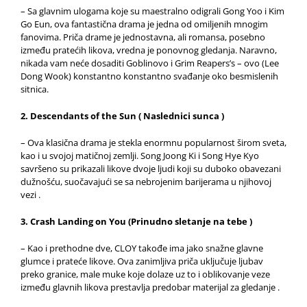
– Sa glavnim ulogama koje su maestralno odigrali Gong Yoo i Kim
Go Eun, ova fantastična drama je jedna od omiljenih mnogim
fanovima. Priča drame je jednostavna, ali romansa, posebno
između pratećih likova, vredna je ponovnog gledanja. Naravno,
nikada vam neće dosaditi Goblinovo i Grim Reapers’s – ovo (Lee
Dong Wook) konstantno konstantno svađanje oko besmislenih
sitnica.
2. Descendants of the Sun ( Naslednici sunca )
– Ova klasična drama je stekla enormnu popularnost širom sveta,
kao i u svojoj matičnoj zemlji. Song Joong Ki i Song Hye Kyo
savršeno su prikazali likove dvoje ljudi koji su duboko obavezani
dužnošću, suočavajući se sa nebrojenim barijerama u njihovoj
vezi .
3. Crash Landing on You (Prinudno sletanje na tebe )
– Kao i prethodne dve, CLOY takođe ima jako snažne glavne
glumce i prateće likove. Ova zanimljiva priča uključuje ljubav
preko granice, male muke koje dolaze uz to i oblikovanje veze
između glavnih likova prestavlja predobar materijal za gledanje .