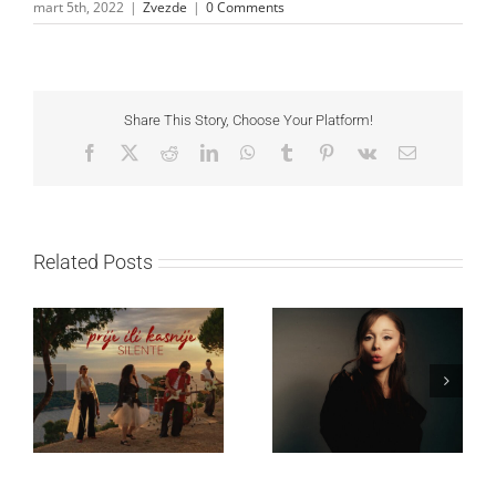
mart 5th, 2022
|
Zvezde
|
0 Comments
Share This Story, Choose Your Platform!
Facebook
X
Reddit
LinkedIn
WhatsApp
Tumblr
Pinterest
Vk
Email
Related Posts
Ariana Grande objavila
Silente objavio novi
osmi studijski album
singl “Prije ili kasnije”
„petal“