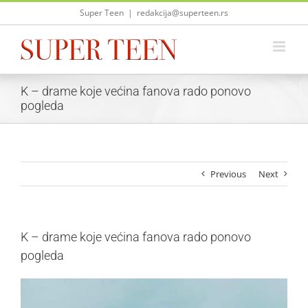
Skip
Super Teen
|
redakcija@superteen.rs
to
content
K – drame koje većina fanova rado ponovo
pogleda
Previous
Next
K – drame koje većina fanova rado ponovo
pogleda