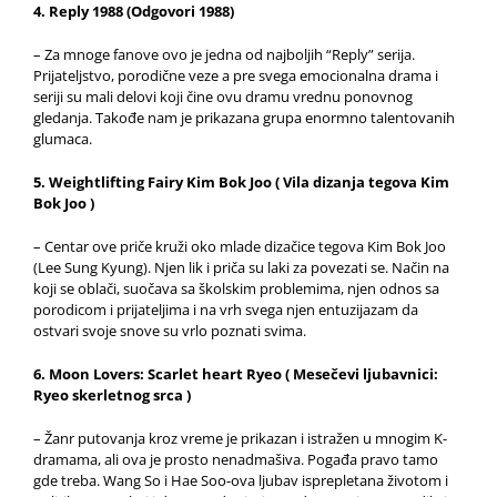
4. Reply 1988 (Odgovori 1988)
– Za mnoge fanove ovo je jedna od najboljih “Reply” serija.
Prijateljstvo, porodične veze a pre svega emocionalna drama i
seriji su mali delovi koji čine ovu dramu vrednu ponovnog
gledanja. Takođe nam je prikazana grupa enormno talentovanih
glumaca.
5. Weightlifting Fairy Kim Bok Joo ( Vila dizanja tegova Kim
Bok Joo )
– Centar ove priče kruži oko mlade dizačice tegova Kim Bok Joo
(Lee Sung Kyung). Njen lik i priča su laki za povezati se. Način na
koji se oblači, suočava sa školskim problemima, njen odnos sa
porodicom i prijateljima i na vrh svega njen entuzijazam da
ostvari svoje snove su vrlo poznati svima.
6. Moon Lovers: Scarlet heart Ryeo ( Mesečevi ljubavnici:
Ryeo skerletnog srca )
– Žanr putovanja kroz vreme je prikazan i istražen u mnogim K-
dramama, ali ova je prosto nenadmašiva. Pogađa pravo tamo
gde treba. Wang So i Hae Soo-ova ljubav isprepletana životom i