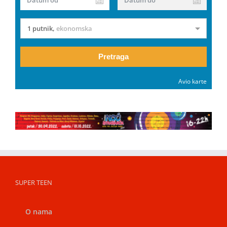
Datum od
Datum do
1 putnik
,
ekonomska
Pretraga
Avio karte
SUPER TEEN
O nama