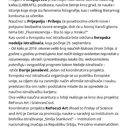
kafea (LABKAFE), podkasta, naučne šetnje kroz grad, te nauke i
istorije koje stoje iza fenomena fotografije, kao i velikog literarnog
konkursa za učenike.
Naučnici u
Prijepolju
i
Priboju
će posetiocima otkriti nove i
potpuno bezbedne izvore energije, dok će u Novoj Varoši glavna
tema biti „Fluorescencija – šta to sija u mraku?”
Kao uvod u Evropsku noć istraživača biće održana
Evropska
nedelja istraživača
, koja počinje 25. septembra.
– Od kako je 2016. otvoren veliki broj naučnih klubova širom Srbije, iz
godine u godinu primećujemo kod naših kolega evidentan napredak u
razumevanju, obradi i prezentovanju nauka što, nedvosmisleno,
potvrđuju i ovogodišnji programi tokom Nedelje istraživača –
ističe
Darije Janošević
, jedan od koordinatora projekta.
Evropska noć istraživača organizuje se uz podršku Evropske
unije, sa ciljem da na zanimljiv način afirmiše istraživače i nauku,
predstavi šta oni rade i podstakne mlade da se opredele za
naučno-istraživačku karijeru.
Ova velika naučna avantura u Srbiji realizuje se kroz dva projekta:
ReFocus Art i SciencesCool.
Koordinator projekta
ReFocuS Art
(Road to Friday of Science
and Art) je Centar za promociju nauke u saradnji sa Institutom za
biološka istraživanja „Siniša Stanković“ – Institutom od
nacionalnog značaja za Republiku Srbiju, Prirodno-matematičkim