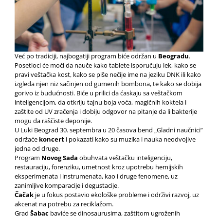
Već po tradiciji, najbogatiji program biće održan u
Beogradu
.
Posetioci će moći da nauče kako tablete isporučuju lek, kako se
pravi veštačka kost, kako se piše nečije ime na jeziku DNK ili kako
izgleda njen niz sačinjen od gumenih bombona, te kako se dobija
gorivo iz budućnosti. Biće u prilici da ćaskaju sa veštačkom
inteligencijom, da otkriju tajnu boja voća, magičnih koktela i
zaštite od UV zračenja i dobiju odgovor na pitanje da li bakterije
mogu da raščiste deponije.
U Luki Beograd 30. septembra u 20 časova bend „Gladni naučnici”
održaće
koncert
i pokazati kako su muzika i nauka neodvojive
jedna od druge.
Program
Novog Sada
obuhvata veštačku inteligenciju,
restauraciju, forenziku, umetnost kroz upotrebu hemijskih
eksperimenata i instrumenata, kao i druge fenomene, uz
zanimljive komparacije i degustacije.
Čačak
je u fokus postavio ekološke probleme i održivi razvoj, uz
akcenat na potrebu za reciklažom.
Grad
Šabac
baviće se dinosaurusima, zaštitom ugroženih