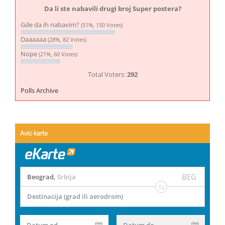
Da li ste nabavili drugi broj Super postera?
Gde da ih nabavim?
(51%, 150 Votes)
Daaaaaa
(28%, 82 Votes)
Nope
(21%, 60 Votes)
Total Voters:
292
Polls Archive
Avio karte
BEG
Beograd
,
Srbija
Destinacija (grad ili aerodrom)