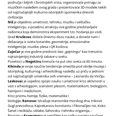
područja i biljnih i životinjskih vrsta, organizovaće potragu za
muzičkim nasleđem ovog grada i prezentovaće 3D modele nekih
od najznačajnijih kulturno-istorijskih spomenika drevnih
civilizacija.
Niš
je objedinio umetnost, tehniku, muziku i veštačku
inteligenciju, a posebnu atrakciju ove godine predstavljaće
radionica koja demonstrira eksperiment tzv. hodanja po vodi.
Grad
Kruševac
dobiće Dnevnu dozu nauke, a doneće nam i
dešavanja iz sveta botanike, geometrije, emocionalne
inteligencije, muzike, plesa i QR kodova.
Zaječar
je ove godine prednost dao „gejmingu“ kao trenutno
najrazvijenijoj industriji zabave u svetu.
Posetioci u
Negotinu
krenuće na put oko sveta za 60 minuta.
Kikinda
je svoje naučne tendencije smestila pod okrilje muzeja i
istorijskog, kulturnog i arheološkog nasleđa, uz priču o jednom
od najznačajnijih umetnika svih vremena – Leonardu da Vinčiju.
Leskovac
je uspešno spojio nauku i umetnost kroz aktivnosti u
vezi s arheologijom, scenskim plesom, matematikom, biologijom,
hemijom i medicinom.
Kroz prizmu hemije, fizike, matematike i
biologije,
Ranovac
istražuje stanovnike morskog dna, trikove
Gugl prevodioca, Kaprekarovu konstantu i Fibonačijev niz, Koko
Šanel i reciklažu, oblake, šahovsku i tehniku origamija…
Progam u
Kragujevcu
je zamišljen kao tačka susreta naučnog