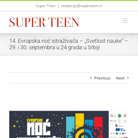
Skip
Super Teen
|
redakcija@superteen.rs
to
content
14. Evropska noć istraživača – „Svetlost nauke” –
29. i 30. septembra u 24 grada u Srbiji
Previous
Next
View
Larger
Image