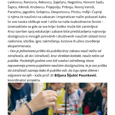
Leskovcu, Ranovcu, Rekovcu, Zaječaru, Negotinu, Novom Sadu,
Šapcu, Kikindi, Kruševcu, Prijepolju, Priboju, Novoj Varoši,
Paraćinu, Jagodini, Svilajncu, Despotovcu, Pirotu, Inđiji i Ćupriji.
U njima će naučnici na zabavan i inspirativan način pokazati kako
to sve nauka oblikuje svet i utiče na naše svakodnevne živote –
iznenadićete se gde se sve krije i koliko može biti zanimljiva!
Kroz savršen spoj edukacije i zabave biće predstavljena najnovija
dostignuća iz mnogih prirodnih i društvenih naučnih oblasti kroz
radionice, izložbe, igre, takmičenja, kvizove ili uživo izvođenje
eksperimenata.
– Ovo je jedinstvena prilika da publika kroz zabavu nauči nešto od
istraživača, ali da i istraživači, kroz direktan kontakt, nauče nešto od
publike. Poslednjih godina smo bili svedoci određenog nivoa
nepoverenja prema pojedinim naučnim dostignućima, te je ovo prilika
da istraživači saznaju kako ih publika vidi, da čuju njene dileme i
odgovore na njih –
kaže prof. dr
Biljana Šljukić Paunković
,
koordinator projekta.