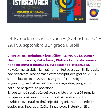
14. Evropska noć istraživača – „Svetlost nauke” –
29. i 30. septembra u 24 grada u Srbiji
Dinosaurusi, gejming, Fibonačijev niz, reciklaža, scenski
ples, nučni cirkus, Koko Šanel, Platon i Leonardo, samo su
neke od tema u fokusu 14. Evropske noći istraživača.
Najveća i najatraktivnija naučna manifestacija u zemlji, Evropska
noć istraživača, biće održana četrnaesti put ove godine, 29. i 30.
septembra od 16 do 22 sata u 24 grada širom Srbije pod
sloganom „Svetlost nauke”. Kao i svake godine, programi su
potpuno besplatni za posetioce.
Evropska noć istraživača dešava se u isto vreme u 26 zemalja
Evrope, sa očekivanom posetom od oko milion i po ljudi.
U Srbiji će ovo naučno druženje biti organizovano u sledećim
gradovima: Beogradu, Čačku, Kragujevcu, Trsteniku, Nišu,