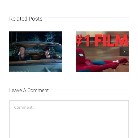
Related Posts
SF NIGHT: POSLEDNJI
Najuspešnije otvaranje
DANI ULICE
studijskog filma u Srbiji:
HRASTOVA u Concept
Spajdermen: Novi dan
Cinema i CineStar
oborio rekord već prvog
bioskopima 12. avgusta
vikenda
Leave A Comment
Comment