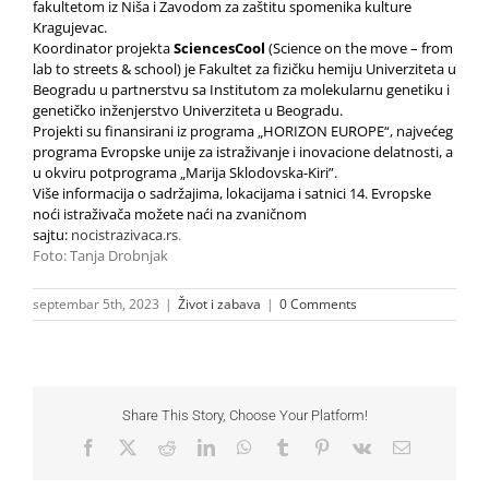
fakultetom iz Niša i Zavodom za zaštitu spomenika kulture
Kragujevac.
Koordinator projekta
SciencesCool
(Science on the move – from
lab to streets & school) je Fakultet za fizičku hemiju Univerziteta u
Beogradu u partnerstvu sa Institutom za molekularnu genetiku i
genetičko inženjerstvo Univerziteta u Beogradu.
Projekti su finansirani iz programa „HORIZON EUROPE“, najvećeg
programa Evropske unije za istraživanje i inovacione delatnosti, a
u okviru potprograma „Marija Sklodovska-Kiri”.
Više informacija o sadržajima, lokacijama i satnici 14. Evropske
noći istraživača možete naći na zvaničnom
sajtu:
nocistrazivaca.rs
.
Foto: Tanja Drobnjak
septembar 5th, 2023
|
Život i zabava
|
0 Comments
Share This Story, Choose Your Platform!
Facebook
X
Reddit
LinkedIn
WhatsApp
Tumblr
Pinterest
Vk
Email