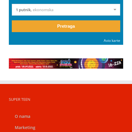
1 putnik
,
ekonomska
Pretraga
Avio karte
SUPER TEEN
O nama
Marketing