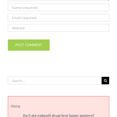
Search
for:
Glasaj
Da li ste nabavili drugi broj Super postera?