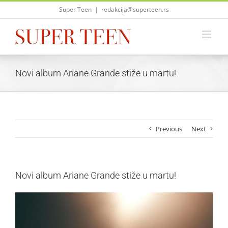
Skip
Super Teen
|
redakcija@superteen.rs
to
content
Novi album Ariane Grande stiže u martu!
Previous
Next
Novi album Ariane Grande stiže u martu!