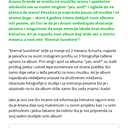
Ariana Grande se vratila na muzičku scenu i apsolutno
oduševila sve sa novim
singlom
“yes, and?” i izgleda da ne
planira da stane! Pevačica je napravila pauzu od muzike i to
veoma dugu – skoro 4 godine nismo dobijali nove albume
niti pesme, ali čini se da je i Ariani nedostajalo stvaranje
pesama i mogućnost da svoje emocije iskaže kroz muziku.
Konačno, Ari je najavila novi
album
koji stiže već u martu
mesecu a nosi ime “Eternal Sunshine”!
“Eternal Sunshine” stiže za manje od 2 meseca, 8.marta, najavila
je pevačica na svom Instagram profilu uz 3 fotografije rađene
upravo za album. Prvi singl i spot sa albuma, “yes, and?” su izašli
prošlog petka i odneli lepe komentare od strane publike, što
samo daje vetar u leđa pevačici za novu muziku. Ari je album
najavljivala nedeljama unazad na društvenim mrežama,
izbacivala fotografije iz studija i sa snimanja pesama što je i
ukazivalo na to da album stiže, samo što sada znamo i kada!
Iako je ovo sve što imamo od informacija trenutno sigurni smo
da je Ariana dala svoj maksimum i u ovom projektu kao i u svim
prethodnim i jedva čekamo da vidimo šta je sve pripremila za
svoj sedmi studijski solo album!