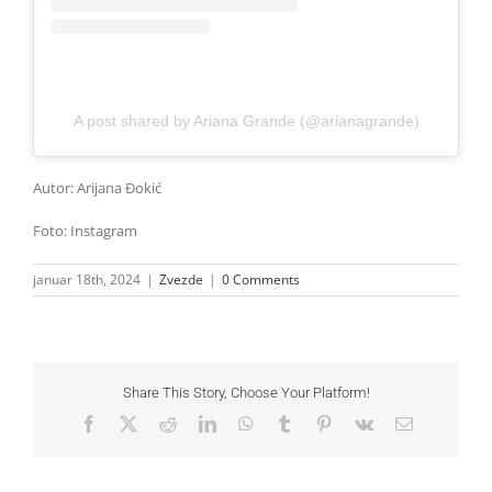
A post shared by Ariana Grande (@arianagrande)
Autor: Arijana Đokić
Foto: Instagram
januar 18th, 2024
|
Zvezde
|
0 Comments
Share This Story, Choose Your Platform!
Facebook
X
Reddit
LinkedIn
WhatsApp
Tumblr
Pinterest
Vk
Email