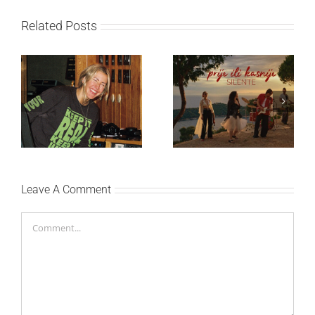
Related Posts
Ellie Goulding otkriva
Silente objavio novi
nežniju stranu novim
singl “Prije ili kasnije”
singlom „4 Seasons“
Leave A Comment
Comment