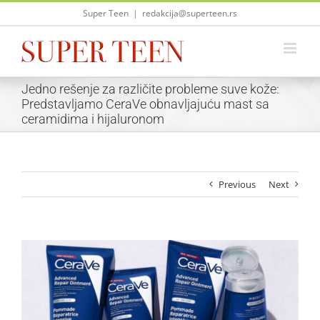
Skip
Super Teen
|
redakcija@superteen.rs
to
content
Jedno rešenje za različite probleme suve kože:
Predstavljamo CeraVe obnavljajuću mast sa
ceramidima i hijaluronom
Previous
Next
View
Larger
Image