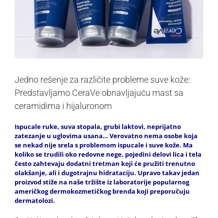
Jedno rešenje za različite probleme suve kože:
Predstavljamo CeraVe obnavljajuću mast sa
ceramidima i hijaluronom
Ispucale ruke, suva stopala, grubi laktovi, neprijatno
zatezanje u uglovima usana… Verovatno nema osobe koja
se nekad nije srela s problemom ispucale i suve kože. Ma
koliko se trudili oko redovne nege, pojedini delovi lica i tela
često zahtevaju dodatni tretman koji će pružiti trenutno
olakšanje, ali i dugotrajnu hidrataciju. Upravo takav jedan
proizvod stiže na naše tržište iz laboratorije popularnog
američkog dermokozmetičkog brenda koji preporučuju
dermatolozi.