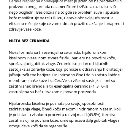
CeraVe Napredna obnavljajuća mast
je jedan od najprodavanijih
proizvoda ovog brenda na američkom tržištu, a razlozi su više
nego očigledni. Bez obzira na to gde se problem suve i ispucale
kože manifestuje na telu ili licu, CeraVe obnavljajuća mast je
efikasno rešenje koje će vam odmah pružiti olakšanje i unaprediti
zdravlje vaše kože.
NIŠTA BEZ CERAMIDA
Nova formula sa tri esencijalna ceramida, hijaluronskom
kiselinom i vazelinom stvara fizičku barijeru na površini kože,
sprečavajući gubitak vlage. Ceramidi su jedan od ključnih
sastojaka za zdravlje kože, koji pomaže u održavanju hidratacije i
jačanju zaštitne barijere. Oni prirodno čine i do 50 odsto lipidne
membrane naše kože i za CeraVe su više od sastojka – oni su
zaštitni znak brenda, a tri esencijalna ceramida (1, 3 i 6-II)
zastupljena su baš u svakom njihovom proizvodu.
Hijaluronska kiselina je poznata po svojoj sposobnosti
zadržavanja vlage, čineći kožu mekom i hidriranom. Vazelin, koji
je prisutan u visokom procentu u ovoj masti (49,5%), formira
zaštitni sloj na površini kože, čime sprečava dalji gubitak vlage i
omogućava koži da se regeneriše.