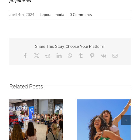
preporučuju
april 4th, 2024
|
Lepota i moda
|
0 Comments
Share This Story, Choose Your Platform!
Facebook
X
Reddit
LinkedIn
WhatsApp
Tumblr
Pinterest
Vk
Email
Related Posts
Lilly Drogerie proslavile
10. online rođendan,
Leto menja naše navike
uručile automobil
– vreme je da
Citroën C3 i najavile
promenite i beauty
saradnju sa
rutinu
šampionkom Andreom