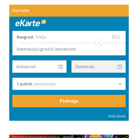
Avio karte
BEG
Beograd
,
Srbija
Destinacija (grad ili aerodrom)
Datum od
Datum do
1 putnik
,
ekonomska
Pretraga
Avio karte