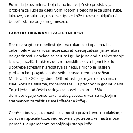
Formula je bez mirisa, boja i lanolina, koji često predstavlja
problem za ljude sa osetljivom kožom. Pogodna je za usne, ruke,
laktove, stopala, lice, telo, sve tipove kože i uzraste, uključujući
bebe
[1]
starije od jednog meseca.
LAKO DO HIDRIRANE I ZAŠTIĆENE KOŽE
Bez obzira gde se manifestuje – na rukama i stopalima, licu ili
celom telu – suva koža može izazvati osećaj zatezanja, svraba i
nelagodnosti. Ponekad se peruta i gruba je na dodir. Takvo stanje
izazivaju različiti faktori, od vremenskih uslova i genetike do
upotrebe agresivnih sredstava za negu. Prilično je raširen
problem koji pogađa osobe svih uzrasta. Prema istraživanju
Mintela
[2]
iz 2020. godine, 43% odraslih je prijavilo da su imali
suvu kožu na šakama, stopalima i telu u prethodnih godinu dana.
To je i jedan od češćih razloga za posetu lekaru – 55%
dermatologa je konsultovano zbog saveta u vezi sa najboljim
tretmanom za zaštitu suve i oštećene kože
[3]
.
CeraVe obnavljajuća mast ne samo što pruža trenutno olakšanje
od suve i ispucale kože, već redovna upotreba ove masti može
pomoći u dugoročnom poboljšanju stanja kože.