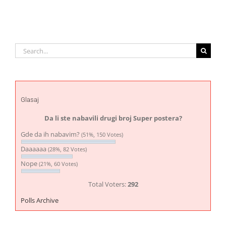
Search
for:
Glasaj
Da li ste nabavili drugi broj Super postera?
Gde da ih nabavim?
(51%, 150 Votes)
Daaaaaa
(28%, 82 Votes)
Nope
(21%, 60 Votes)
Total Voters:
292
Polls Archive