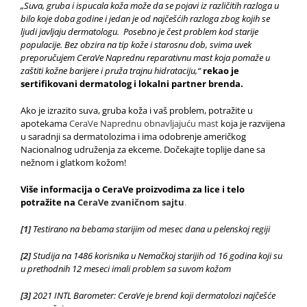
„Suva, gruba i ispucala koža može da se pojavi iz različitih razloga u
bilo koje doba godine i jedan je od najčešćih razloga zbog kojih se
ljudi javljaju dermatologu. Posebno je čest problem kod starije
populacije. Bez obzira na tip kože i starosnu dob, svima uvek
preporučujem CeraVe Naprednu reparativnu mast koja pomaže u
zaštiti kožne barijere i pruža trajnu hidrataciju,“
rekao je
sertifikovani dermatolog i lokalni partner brenda.
Ako je izrazito suva, gruba koža i vaš problem, potražite u
apotekama
CeraVe Naprednu obnavljajuću mast
koja je razvijena
u saradnji sa dermatolozima i ima odobrenje američkog
Nacionalnog udruženja za ekceme. Dočekajte toplije dane sa
nežnom i glatkom kožom!
Više informacija o CeraVe proizvodima za lice i telo
potražite na
CeraVe zvaničnom sajtu
.
[1]
Testirano na bebama starijim od mesec dana u pelenskoj regiji
[2]
Studija na 1486 korisnika u Nemačkoj starijih od 16 godina koji su
u prethodnih 12 meseci imali problem sa suvom kožom
[3]
2021 INTL Barometer: CeraVe je brend koji dermatolozi najčešće