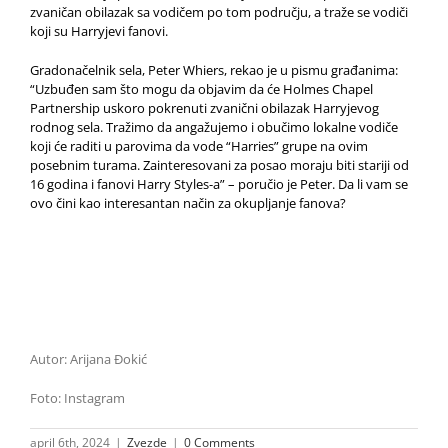
zvaničan obilazak sa vodičem po tom području, a traže se vodiči
koji su Harryjevi fanovi.
Gradonačelnik sela, Peter Whiers, rekao je u pismu građanima:
“Uzbuđen sam što mogu da objavim da će Holmes Chapel
Partnership uskoro pokrenuti zvanični obilazak Harryjevog
rodnog sela. Tražimo da angažujemo i obučimo lokalne vodiče
koji će raditi u parovima da vode “Harries” grupe na ovim
posebnim turama. Zainteresovani za posao moraju biti stariji od
16 godina i fanovi Harry Styles-a” – poručio je Peter. Da li vam se
ovo čini kao interesantan način za okupljanje fanova?
Autor: Arijana Đokić
Foto: Instagram
april 6th, 2024
|
Zvezde
|
0 Comments