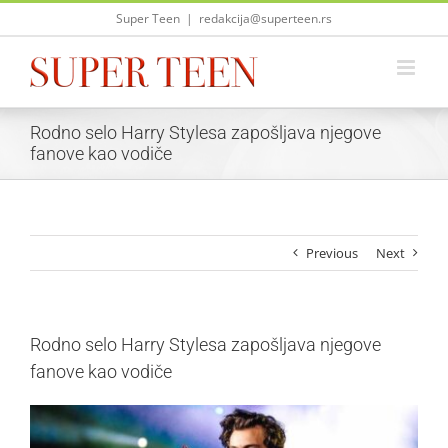
Skip
Super Teen
|
redakcija@superteen.rs
to
content
Rodno selo Harry Stylesa zapošljava njegove
fanove kao vodiče
Previous
Next
Rodno selo Harry Stylesa zapošljava njegove
fanove kao vodiče