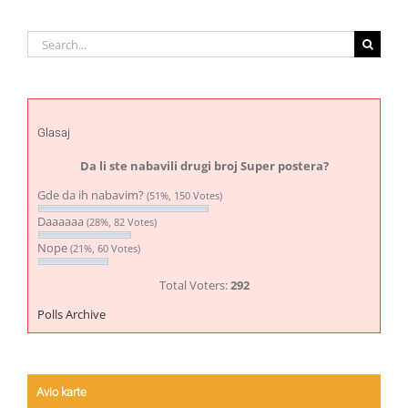
Search
for:
Glasaj
Da li ste nabavili drugi broj Super postera?
Gde da ih nabavim?
(51%, 150 Votes)
Daaaaaa
(28%, 82 Votes)
Nope
(21%, 60 Votes)
Total Voters:
292
Polls Archive
Avio karte