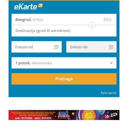
BEG
Beograd
,
Srbija
Destinacija (grad ili aerodrom)
Datum od
Datum do
1 putnik
,
ekonomska
Pretraga
Avio karte