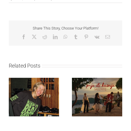
Share This Story, Choose Your Platform!
Facebook
X
Reddit
LinkedIn
WhatsApp
Tumblr
Pinterest
Vk
Email
Related Posts
Ellie Goulding otkriva
Silente objavio novi
nežniju stranu novim
singl “Prije ili kasnije”
singlom „4 Seasons“