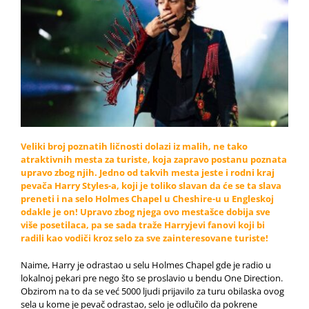
Veliki broj poznatih ličnosti dolazi iz malih, ne tako
atraktivnih mesta za turiste, koja zapravo postanu poznata
upravo zbog njih. Jedno od takvih mesta jeste i rodni kraj
pevača
Harry
Styles-a, koji je toliko slavan da će se ta slava
preneti i na selo Holmes Chapel u Cheshire-u u Engleskoj
odakle je on! Upravo zbog njega ovo mestašce dobija sve
više posetilaca, pa se sada traže Harryjevi
fanovi
koji bi
radili kao vodiči kroz selo za sve zainteresovane turiste!
Naime, Harry je odrastao u selu Holmes Chapel gde je radio u
lokalnoj pekari pre nego što se proslavio u bendu One Direction.
Obzirom na to da se već 5000 ljudi prijavilo za turu obilaska ovog
sela u kome je pevač odrastao, selo je odlučilo da pokrene