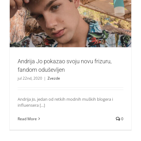
Andrija Jo pokazao svoju novu frizuru, fandom oduševljen
Zvezde
Andrija Jo pokazao svoju novu frizuru,
fandom oduševljen
jul 22nd, 2020
|
Zvezde
Andrija Jo, jedan od retkih modnih muških blogera i
influensera [...]
Read More
0