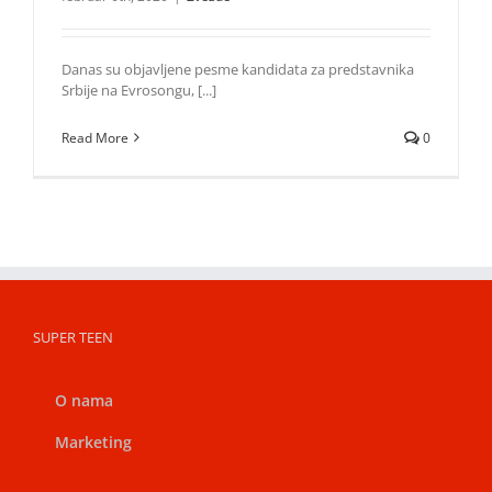
Danas su objavljene pesme kandidata za predstavnika
Srbije na Evrosongu, [...]
Read More
0
SUPER TEEN
O nama
Marketing