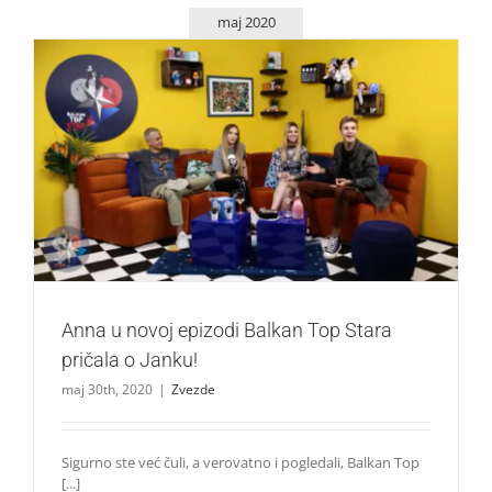
maj 2020
Anna u novoj epizodi Balkan Top Stara pričala o Janku!
Zvezde
Anna u novoj epizodi Balkan Top Stara
pričala o Janku!
maj 30th, 2020
|
Zvezde
Sigurno ste već čuli, a verovatno i pogledali, Balkan Top
[...]