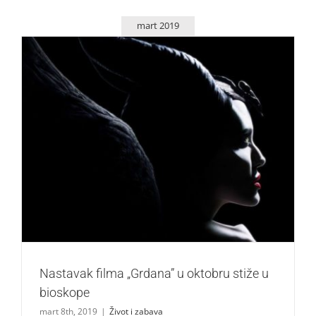
mart 2019
Nastavak filma „Grdana” u oktobru stiže u bioskope
Život i zabava
Nastavak filma „Grdana” u oktobru stiže u
bioskope
mart 8th, 2019
|
Život i zabava