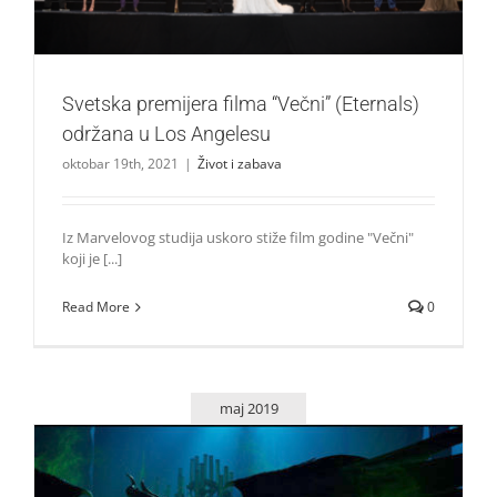
Svetska premijera filma “Večni” (Eternals)
održana u Los Angelesu
oktobar 19th, 2021
|
Život i zabava
Iz Marvelovog studija uskoro stiže film godine "Večni"
koji je [...]
Read More
0
maj 2019