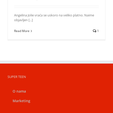
Angelina Jolie vraća se uskoro na veliko platno. Naime
objavljen [...]
Read More
1
SUPER TEEN
O nama
Marketing