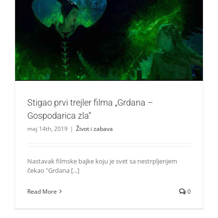
Stigao prvi trejler filma „Grdana – Gospodarica zla“
Život i zabava
Stigao prvi trejler filma „Grdana –
Gospodarica zla“
maj 14th, 2019
|
Život i zabava
Nastavak filmske bajke koju je svet sa nestrpljenjem
čekao "Grdana [...]
Read More
0