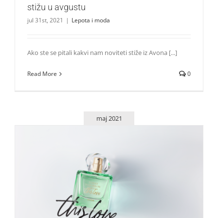
stižu u avgustu
jul 31st, 2021
|
Lepota i moda
Ako ste se pitali kakvi nam noviteti stiže iz Avona [...]
Read More
0
maj 2021
Maj nam donosi cool Avon novitete
Lepota i moda