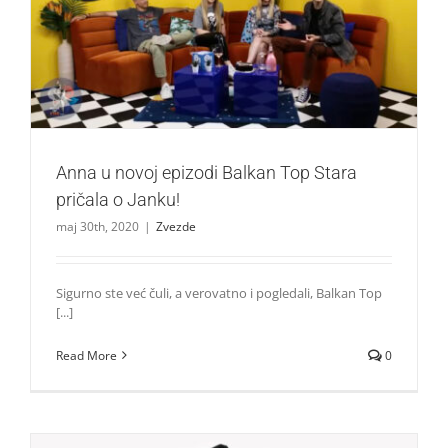
Anna u novoj epizodi Balkan Top Stara pričala o Janku!
Zvezde
Anna u novoj epizodi Balkan Top Stara
pričala o Janku!
maj 30th, 2020
|
Zvezde
Sigurno ste već čuli, a verovatno i pogledali, Balkan Top
[...]
Read More
0