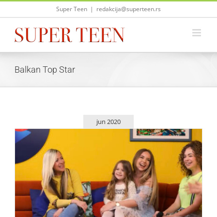
Skip
Super Teen
|
redakcija@superteen.rs
to
content
Balkan Top Star
jun 2020
Najslađa gošća u novoj epizodi Balkan Top Stara!
Zvezde