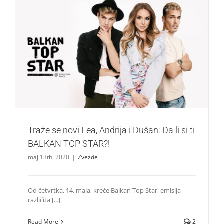
Traže se novi Lea, Andrija i Dušan: Da li si ti BALKAN TOP
STAR?!
Zvezde
Traže se novi Lea, Andrija i Dušan: Da li si ti
BALKAN TOP STAR?!
maj 13th, 2020
|
Zvezde
Od četvrtka, 14. maja, kreće Balkan Top Star, emisija
različita [...]
Read More
2