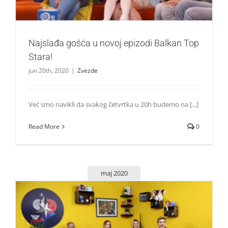
Najslađa gošća u novoj epizodi Balkan Top
Stara!
jun 20th, 2020
|
Zvezde
Već smo navikli da svakog četvrtka u 20h budemo na [...]
Read More
0
maj 2020