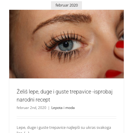
februar 2020
Želiš lepe, duge i guste trepavice -isprobaj narodni recept
Lepota i moda
Želiš lepe, duge i guste trepavice -isprobaj
narodni recept
februar 2nd, 2020
|
Lepota i moda
Lepe, duge i guste trepavice najlepši su ukras svakoga
lica. [...]