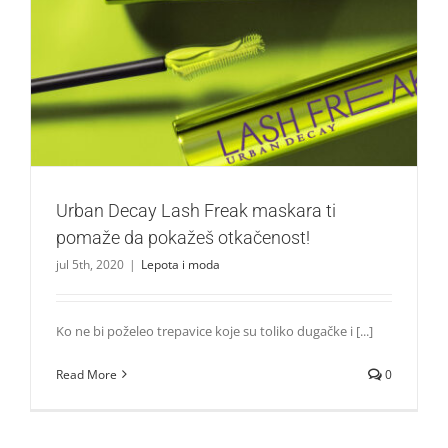
Urban Decay Lash Freak maskara ti pomaže da pokažeš
otkačenost!
Lepota i moda
Urban Decay Lash Freak maskara ti
pomaže da pokažeš otkačenost!
jul 5th, 2020
|
Lepota i moda
Ko ne bi poželeo trepavice koje su toliko dugačke i [...]
Read More
0