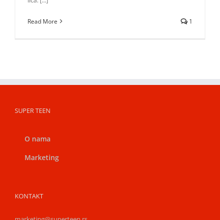
Read More
1
SUPER TEEN
O nama
Marketing
KONTAKT
marketing@superteen.rs