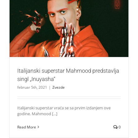
Italijanski superstar Mahmood predstavlja singl
„Inuyasha“
Zvezde
Italijanski superstar Mahmood predstavlja
singl „Inuyasha“
februar 5th, 2021
|
Zvezde
Italijanski superstar vraća se sa prvim izdanjem ove
godine. Mahmood [...]
Read More
0