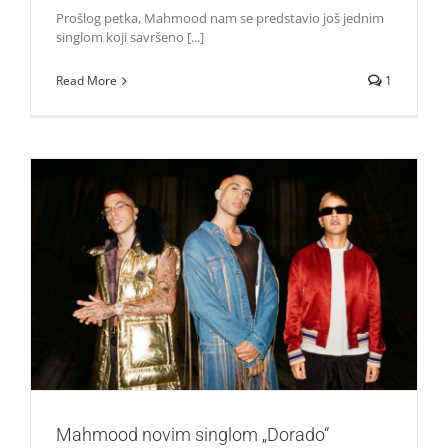
Prošlog petka, Mahmood nam se predstavio još jednim
singlom koji savršeno [...]
Read More
1
Mahmood novim singlom „Dorado“ nastavlja muzičku
avanturu
Zvezde
Mahmood novim singlom „Dorado“