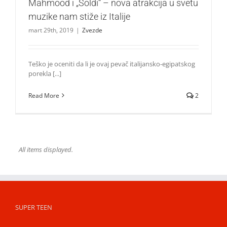
Mahmood i „Soldi“ – nova atrakcija u svetu
muzike nam stiže iz Italije
mart 29th, 2019
|
Zvezde
Teško je oceniti da li je ovaj pevač italijansko-egipatskog
porekla [...]
Read More
2
All items displayed.
SUPER TEEN