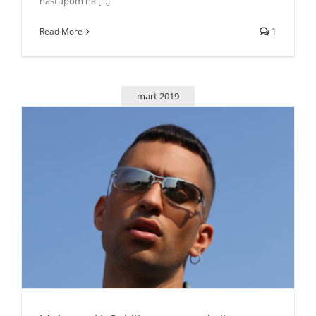
nastupom na [...]
Read More
1
mart 2019
Mahmood i „Soldi“ – nova atrakcija u svetu muzike nam
stiže iz Italije
Zvezde