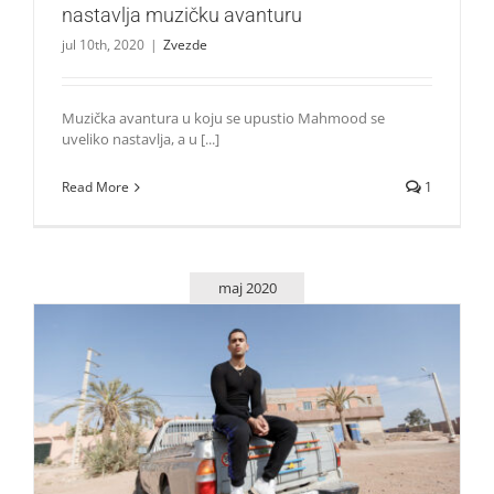
nastavlja muzičku avanturu
jul 10th, 2020
|
Zvezde
Muzička avantura u koju se upustio Mahmood se
uveliko nastavlja, a u [...]
Read More
1
maj 2020
Mahmood svoj novi singl naziva pravim street popom
Zvezde