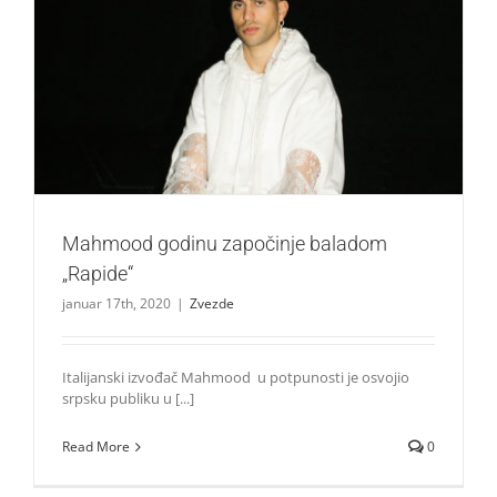
Mahmood godinu započinje baladom „Rapide“
Zvezde
Mahmood godinu započinje baladom
„Rapide“
januar 17th, 2020
|
Zvezde
Italijanski izvođač Mahmood u potpunosti je osvojio
srpsku publiku u [...]
Read More
0