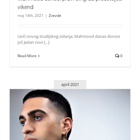
vikend
maj 14th, 2021
|
Zvezde
Uoči novog studijskog izdanja, Mahmood danas donosi
još jedan novi [...]
Read More
0
april 2021
Mahmood najavljuje novi album i donosi singl „Zero“
Zvezde