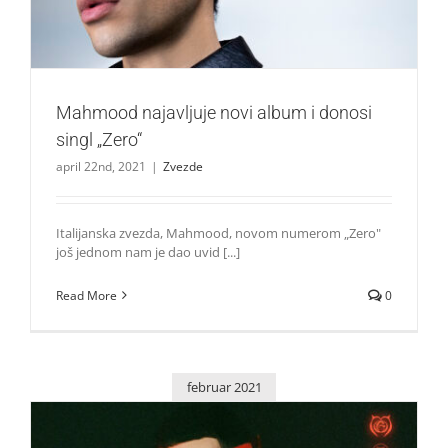
Mahmood najavljuje novi album i donosi
singl „Zero“
april 22nd, 2021
|
Zvezde
Italijanska zvezda, Mahmood, novom numerom „Zero"
još jednom nam je dao uvid [...]
Read More
0
februar 2021