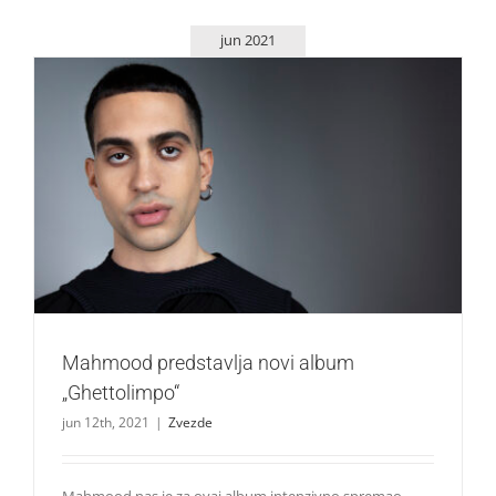
jun 2021
Mahmood predstavlja novi album „Ghettolimpo“
Zvezde
Mahmood predstavlja novi album
„Ghettolimpo“
jun 12th, 2021
|
Zvezde
Mahmood nas je za ovaj album intenzivno spremao.