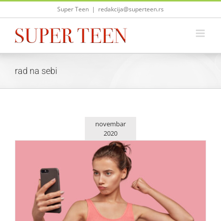
Skip
Super Teen
|
redakcija@superteen.rs
to
content
rad na sebi
novembar
2020
Cool saveti za tvoje veliko samopouzdanje
Saveti