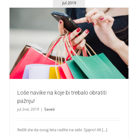
jul 2019
Loše navike na koje bi trebalo obratiti pažnju!
Saveti
Loše navike na koje bi trebalo obratiti
pažnju!
jul 2nd, 2019
|
Saveti
Rešili ste da ovog leta radite na sebi. Sjajno! Ali [...]