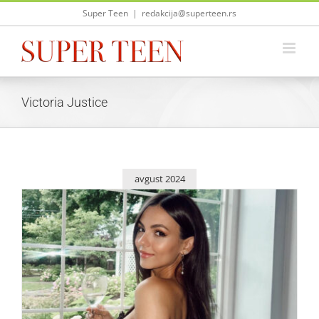
Skip
Super Teen
|
redakcija@superteen.rs
to
content
Victoria Justice
avgust 2024
Victoria Justice: Učim kako da volim sebe
Zvezde