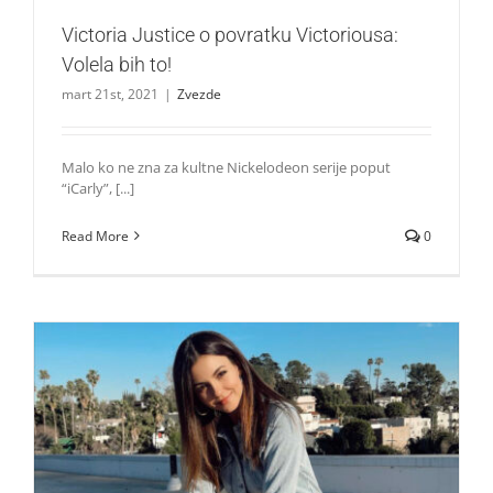
Victoria Justice o povratku Victoriousa:
Volela bih to!
mart 21st, 2021
|
Zvezde
Malo ko ne zna za kultne Nickelodeon serije poput
“iCarly”, [...]
Read More
0
Victoria Justice otkrila svoje poruke sa Arianom Grande!
Zvezde