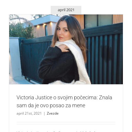
april 2021
Victoria Justice o svojim počecima: Znala sam da je ovo
posao za mene
Zvezde
Victoria Justice o svojim počecima: Znala
sam da je ovo posao za mene
april 21st, 2021
|
Zvezde