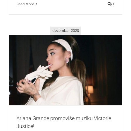
Read More
1
decembar 2020
Ariana Grande promoviše muziku Victorie Justice!
Zvezde
Ariana Grande promoviše muziku Victorie
Justice!