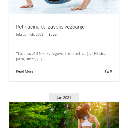
Pet načina da zavoliš vežbanje
februar 4th, 2023
|
Saveti
Ti to možeš!!! Nikakvi izgovori nisu prihvatljivi! Hladna
jutra, umor, [...]
Read More
0
jun 2021