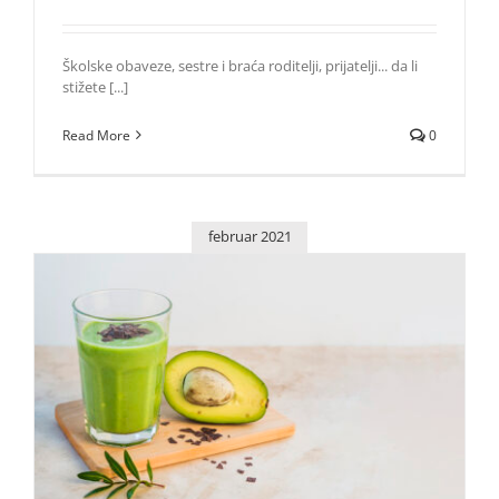
Školske obaveze, sestre i braća roditelji, prijatelji... da li
stižete [...]
Read More
0
februar 2021
Paziš na ishranu, a kilogrami se i dalje gomilaju
Saveti