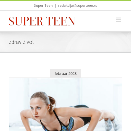
Skip
Super Teen
|
redakcija@superteen.rs
to
content
zdrav život
februar 2023
Pet načina da zavoliš vežbanje
Saveti