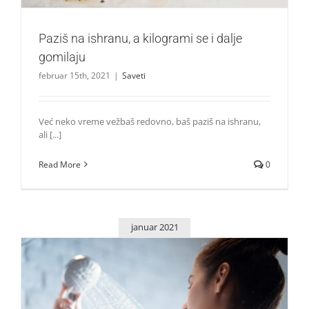
Paziš na ishranu, a kilogrami se i dalje
gomilaju
februar 15th, 2021
|
Saveti
Već neko vreme vežbaš redovno, baš paziš na ishranu,
ali [...]
Read More
0
januar 2021