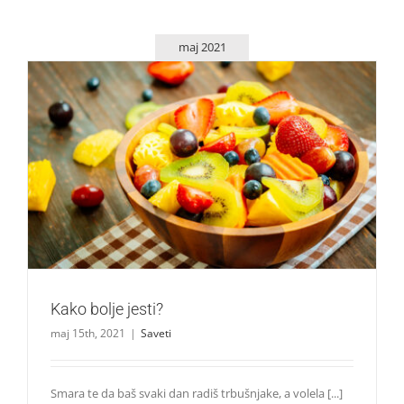
maj 2021
Kako bolje jesti?
Saveti
Kako bolje jesti?
maj 15th, 2021
|
Saveti
Smara te da baš svaki dan radiš trbušnjake, a volela [...]