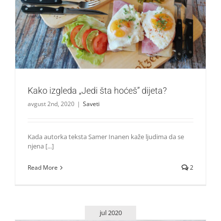
Kako izgleda „Jedi šta hoćeš” dijeta?
Saveti
Kako izgleda „Jedi šta hoćeš” dijeta?
avgust 2nd, 2020
|
Saveti
Kada autorka teksta Samer Inanen kaže ljudima da se
njena [...]
Read More
2
jul 2020