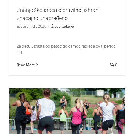
Znanje školaraca o pravilnoj ishrani
značajno unapređeno
avgust 11th, 2020
|
Život i zabava
Za decu uzrasta od petog do osmog razreda ovaj period
[...]
Read More
0
Najbolji način da navedete ljude da vežbaju
Saveti