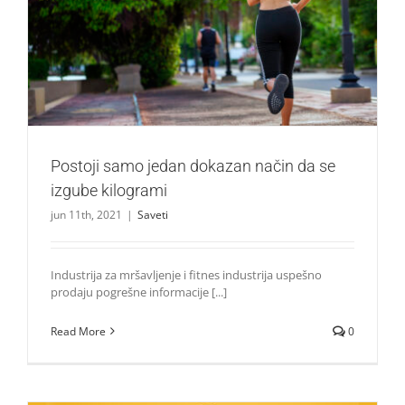
Postoji samo jedan dokazan način da se izgube kilogrami
Saveti
Postoji samo jedan dokazan način da se
izgube kilogrami
jun 11th, 2021
|
Saveti
Industrija za mršavljenje i fitnes industrija uspešno
prodaju pogrešne informacije [...]
Read More
0