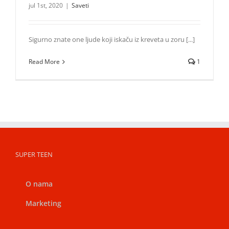
jul 1st, 2020
|
Saveti
Sigurno znate one ljude koji iskaču iz kreveta u zoru [...]
Read More
1
SUPER TEEN
O nama
Marketing