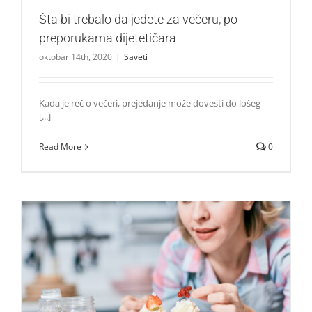
Šta bi trebalo da jedete za večeru, po
preporukama dijetetičara
oktobar 14th, 2020
|
Saveti
Kada je reč o večeri, prejedanje može dovesti do lošeg
[...]
Read More
0
Ovih pet katastrofalnih saveta koji se tiču dijete će vam se
sigurno obiti o glavu
Saveti