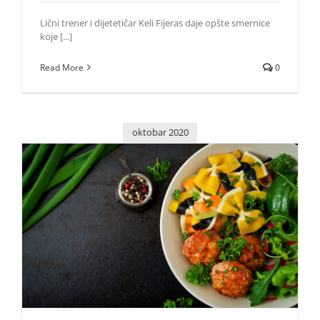
Lični trener i dijetetičar Keli Fijeras daje opšte smernice
koje [...]
Read More
0
oktobar 2020
Šta bi trebalo da jedete za večeru, po preporukama
dijetetičara
Saveti