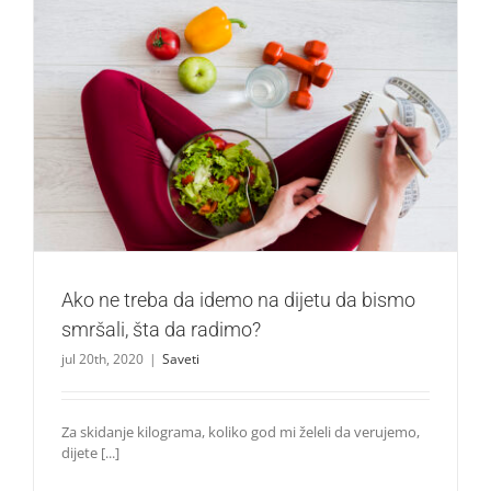
Ako ne treba da idemo na dijetu da bismo smršali, šta da
radimo?
Saveti
Ako ne treba da idemo na dijetu da bismo
smršali, šta da radimo?
jul 20th, 2020
|
Saveti
Za skidanje kilograma, koliko god mi želeli da verujemo,
dijete [...]