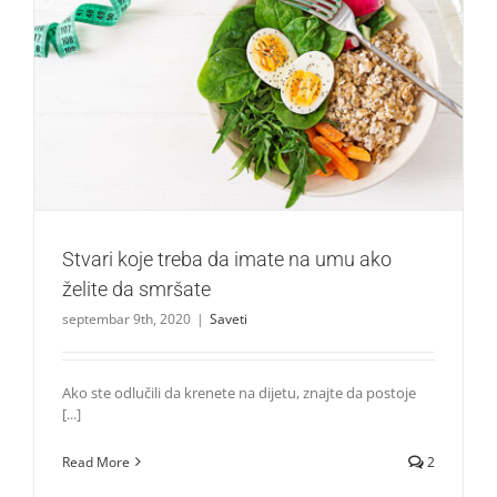
Stvari koje treba da imate na umu ako želite da smršate
Saveti
Stvari koje treba da imate na umu ako
želite da smršate
septembar 9th, 2020
|
Saveti
Ako ste odlučili da krenete na dijetu, znajte da postoje
[...]
Read More
2