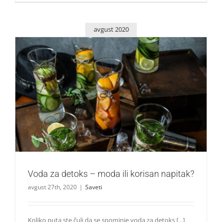
avgust 2020
Voda za detoks – moda ili korisan napitak?
Saveti
Voda za detoks – moda ili korisan napitak?
avgust 27th, 2020
|
Saveti
Koliko puta ste čuli da se spominje voda za detoks [...]