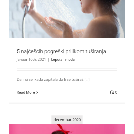
5 najčešćih pogreški prilikom tuširanja
Lepota i moda
5 najčešćih pogreški prilikom tuširanja
januar 10th, 2021
|
Lepota i moda
Da li si se ikada zapitala da li se tuširaš [...]
Read More
0
decembar 2020