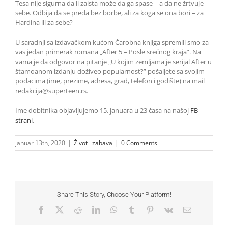
Tesa nije sigurna da li zaista može da ga spase – a da ne žrtvuje
sebe. Odbija da se preda bez borbe, ali za koga se ona bori – za
Hardina ili za sebe?
U saradnji sa izdavačkom kućom Čarobna knjiga spremili smo za
vas jedan primerak romana „After 5 – Posle srećnog kraja”. Na
vama je da odgovor na pitanje „U kojim zemljama je serijal After u
štamoanom izdanju doživeo popularnost?” pošaljete sa svojim
podacima (ime, prezime, adresa, grad, telefon i godište) na mail
redakcija@superteen.rs.
Ime dobitnika objavljujemo 15. januara u 23 časa na našoj
FB
strani
.
januar 13th, 2020
|
Život i zabava
|
0 Comments
Share This Story, Choose Your Platform!
Facebook
X
Reddit
LinkedIn
WhatsApp
Tumblr
Pinterest
Vk
Email