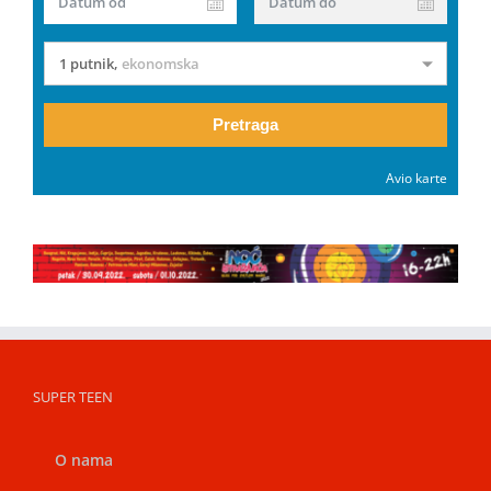
Datum od
Datum do
1 putnik
,
ekonomska
Pretraga
Avio karte
SUPER TEEN
O nama