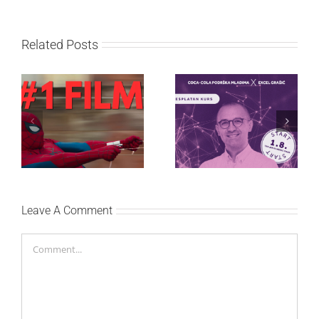
Related Posts
Najuspešnije otvaranje
Priključi se besplatnoj
studijskog filma u Srbiji:
regionalnoj AI edukaciji
Spajdermen: Novi dan
i nauči kako da
oborio rekord već prvog
veštačku inteligenciju
vikenda
primeniš u praksi
Leave A Comment
Comment