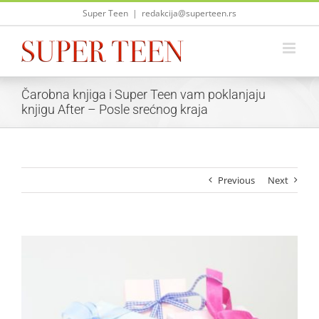
Skip
Super Teen
|
redakcija@superteen.rs
to
content
Čarobna knjiga i Super Teen vam poklanjaju
knjigu After – Posle srećnog kraja
Previous
Next
View
Larger
Image