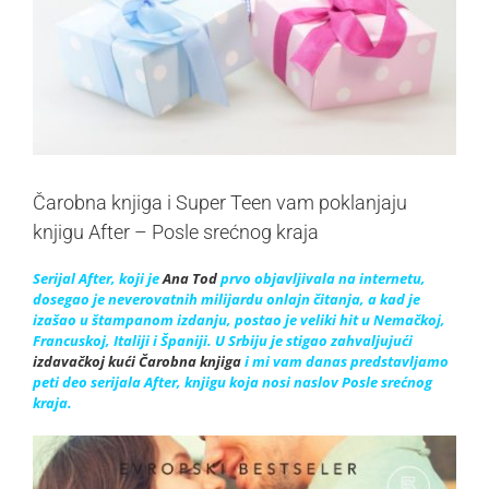
Čarobna knjiga i Super Teen vam poklanjaju
knjigu After – Posle srećnog kraja
Serijal After, koji je
Ana Tod
prvo objavljivala na internetu,
dosegao je neverovatnih milijardu onlajn čitanja, a kad je
izašao u štampanom izdanju, postao je veliki hit u Nemačkoj,
Francuskoj, Italiji i Španiji. U Srbiju je stigao zahvaljujući
izdavačkoj kući Čarobna knjiga
i mi vam danas predstavljamo
peti deo serijala After, knjigu koja nosi naslov Posle srećnog
kraja.