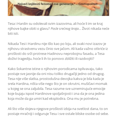
Tesa i Hardin su odolevali svim izazovima, ali hoće li im se kraj
njihove bajke obiti o glavu?
Posle srećnog kraja
… Život nikada neće
biti isti.
Nikada Tesi i Hardinu nije išlo kao po loju, ali svaki novi izazov je
njihovu strastvenu vezu činio sve jačom. Ali kada važno otkriće iz
prošlosti do srži protrese Hadinovu neprobojnu fasadu, a Tesa
doživi tragediju, hoće li ih to ponovo zbližiti ili razdvojiti?
Kako šokantne istine o njihovim porodicama isplivavaju, tako
postaje sve jasnije da oni nisu toliko drugačiji jedno od drugog.
Tesa nije više slatka, prostodušna devojka kakva je bila kada je
srela Hardina, ništa više nego što je on okrutni, mušičavi momak
u kojeg se ona zaljubila. Tesa razume sve uznemirujuće emocije
koje bujaju ispod Hardinove spoljašnjosti i zna da je ona jedina
koja može da ga umiri kad eksplodira. Ona mu je potrebna.
Ali što više slojeva njegove prošlosti izbija na svetlost dana, to on
postaje mračniji i odguruje Tesu i sve ostale bliske osobe od sebe.