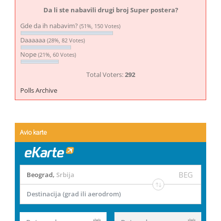
Da li ste nabavili drugi broj Super postera?
Gde da ih nabavim?
(51%, 150 Votes)
Daaaaaa
(28%, 82 Votes)
Nope
(21%, 60 Votes)
Total Voters:
292
Polls Archive
Avio karte
BEG
Beograd
,
Srbija
Destinacija (grad ili aerodrom)