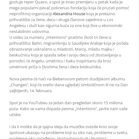
gostuje reper Quavo, a spot je imao premijeru u petak kada je
mega popularni pevač pokrenuo fondaciju koja će prućati pomoć
neprofitnoj organizaciji
Alexandria House
koja je prelazno
prihvatlište za žene, decu i druge članove zajednice u Los
Angelesu i služi kao sigurna kuća za one koji žive u ekonomski
nestabilnim uslovima.
U videu za numeru „Intentions“ pratimo život tri žene iz
prihvatlišta: Bahri, migrantkniju iz Saudijske Arabije koja je počela
obrazovanje uskraćeno u mladosti, Marcy, mladu majku i
beskućnicu koja je spasila sebe i svoju decu od zlostavljanja u
porodici, te Angelu, umetnicu i baku inspirisanu da kroz
umetnost priča o životima žena i dece beskućnika.
Nova pesma će naći na Bieberovom petom studijskom albumu
„Changes“, koji će svetlo dana ugledati simboličnom ili ne na Dan
zaljbljenih, 14. februara.
Spot je na YouTubeu za jedan dan pregledan skoro 15 miliona
puta. Kako se vama dopada pesma „Intentions“, javite nam vaše
utiske.
I da li mislite da je sjajna ideja da muzičke zvezde kroz svoje
spotove ukazaju na probleme koji su oko nas, probleme u svetu,
probleme oko zagađenja, zlostavljanja ljudi i životinja.