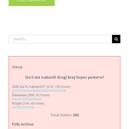
Search
for:
Glasaj
Da li ste nabavili drugi broj Super postera?
Gde da ih nabavim?
(51%, 150 Votes)
Daaaaaa
(28%, 82 Votes)
Nope
(21%, 60 Votes)
Total Voters:
292
Polls Archive