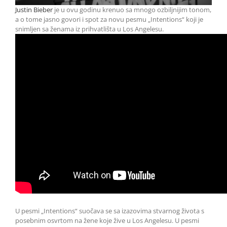
Justin Bieber
je u ovu godinu krenuo sa mnogo ozbiljnijim tonom,
a o tome jasno govori i spot za novu pesmu „Intentions“ koji je
snimljen sa ženama iz prihvatlišta u Los Angelesu.
U pesmi „Intentions“ suočava se sa izazovima stvarnog života s
posebnim osvrtom na žene koje žive u Los Angelesu. U pesmi