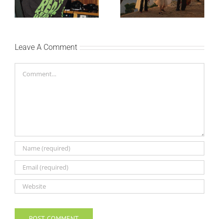
singl “Prije ili kasnije”
singlom „4 Seasons“
Leave A Comment
Comment