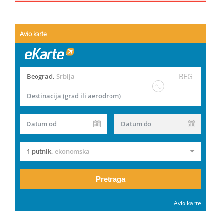
Avio karte
BEG
Beograd
,
Srbija
Destinacija (grad ili aerodrom)
Datum od
Datum do
1 putnik
,
ekonomska
Pretraga
Avio karte