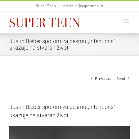
Skip
Super Teen
|
redakcija@superteen.rs
to
content
Justin Bieber spotom za pesmu „Intentions“
ukazuje na stvaran život
Previous
Next
Justin Bieber spotom za pesmu „Intentions“
ukazuje na stvaran život