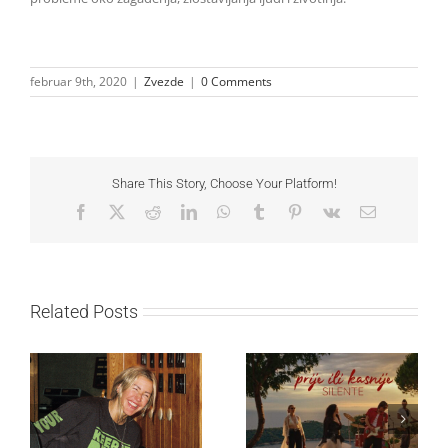
februar 9th, 2020
|
Zvezde
|
0 Comments
Share This Story, Choose Your Platform!
Facebook
X
Reddit
LinkedIn
WhatsApp
Tumblr
Pinterest
Vk
Email
Related Posts
Ellie Goulding otkriva
Silente objavio novi
nežniju stranu novim