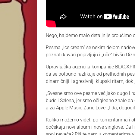
Nego, hajdemo malo detaljnije proučimo o
Pesma „Ice cream“ se nekim delom nadovez
poznati kuvari pojavljuju i „uče“ bivšu Di
Upravljačka agencija kompanije BLACKPINK, 
da se potpuno razlikuje od prethodnih pes
dinamičniji i agresivniji klupski ritam, dok 
„Svesne smo ove pesme već jako dugo i na
bude i Selena, jer smo očigledno znale da 
a za Apple Music Zane Love, „I da, dogodilo
Koliko možemo videti po komentarima i ob
dočekaju novi album i nove singlove. Da l
spoj pevača? Pišite nam u komentarima va