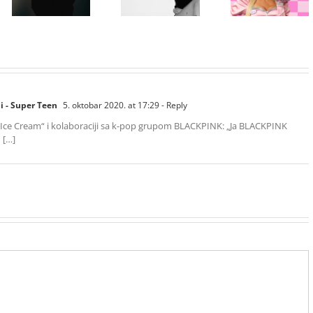
najavila novi
objavila osmi
NYX
album „No Me
studijski
Professional
Arrepiento de
album „petal“
Makeup „If
Sentir Tanto“
You NYX, You
koji stiže 7.
Know“
avgusta
Volume 2
i - Super Teen
5. oktobar 2020. at 17:29
- Reply
i „Ice Cream“ i kolaboraciji sa k-pop grupom BLACKPINK: „Ja BLACKPINK
 […]