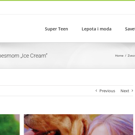
Super Teen
Lepota i moda
Save
pesmom „Ice Cream“
Home
Zvez
Previous
Next