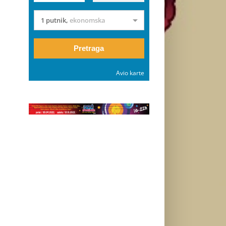
1 putnik
,
ekonomska
Pretraga
Avio karte