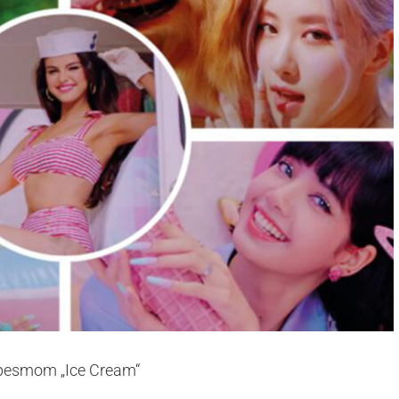
pesmom „Ice Cream“