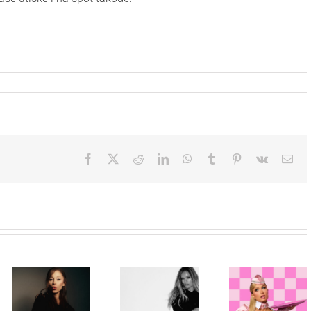
Facebook
X
Reddit
LinkedIn
WhatsApp
Tumblr
Pinterest
Vk
Ema
Paris Hilton
Karol G
ponovo u ulozi
objavila singl
„Gloss Boss“
„Matadora“ i
Ariana Grande
u kampanji