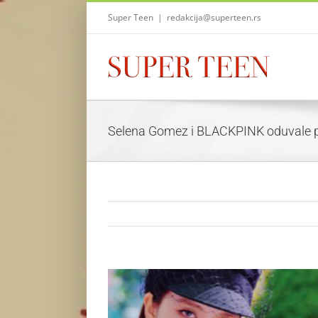
Skip
Super Teen
|
redakcija@superteen.rs
to
content
Selena Gomez i BLACKPINK oduvale 
View
Larger
Image