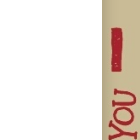
il
Ellie Goulding
Silente
Ariana Grande