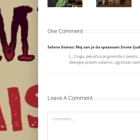
otkriva nežniju
objavio novi
stranu novim
singl “Prije ili
singlom „4
kasnije”
Seasons“
One Comment
Selena Gomez: Moj san je da spasavam živote ljud
[…] toga, pevačica je govorila o pesm
devojke pratim odavno, ogroman sam
Leave A Comment
Comment