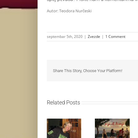
Autor: Teodora Nurčeski
septembar 5th, 2020
|
Zvezde
|
1 Comment
Share This Story, Choose Your Platform!
Related Posts
Ellie Goulding
Silente