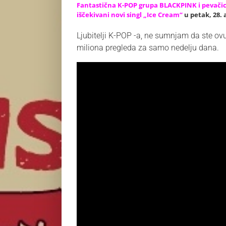
Fantastična K-POP grupa BLACKPINK i pevačica
iščekivani novi singl „Ice Cream“
u petak, 28.
Ljubitelji K-POP -a, ne sumnjam da ste ovu
miliona pregleda za samo nedelju dana.