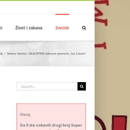
ti
Život i zabava
Zvezde
de
Selena Gomez i BLACKPINK oduvale pesmom „Ice Cream“
Search
for:
Glasaj
Da li ste nabavili drugi broj Super