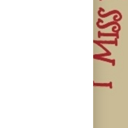
otkriva nežniju
objavio novi
objavila osmi
stranu novim
singl “Prije ili
studijski
singlom „4
kasnije”
album „petal“
Seasons“