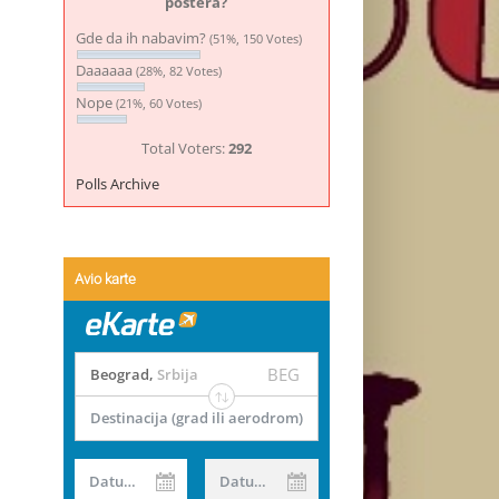
postera?
Gde da ih nabavim?
(51%, 150 Votes)
Daaaaaa
(28%, 82 Votes)
Nope
(21%, 60 Votes)
Total Voters:
292
Polls Archive
Avio karte
BEG
Beograd
,
Srbija
Destinacija (grad ili aerodrom)
Datum od
Datum do