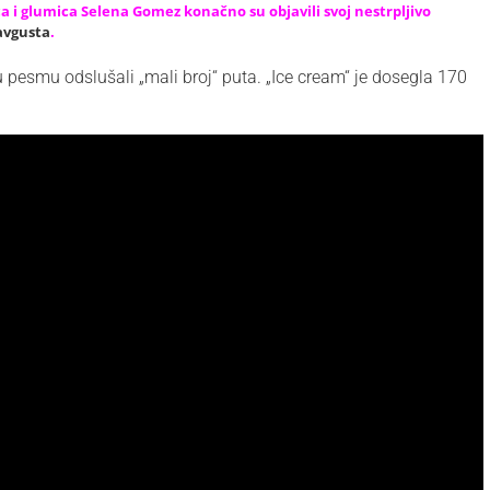
 i glumica Selena Gomez konačno su objavili svoj nestrpljivo
 avgusta
.
 pesmu odslušali „mali broj“ puta. „Ice cream“ je dosegla 170