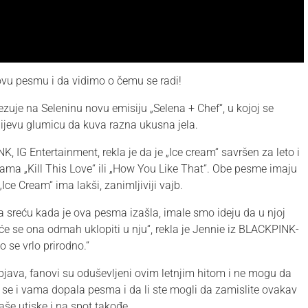
vu pesmu i da vidimo o čemu se radi!
uje na Seleninu novu emisiju „Selena + Chef“, u kojoj se
znijevu glumicu da kuva razna ukusna jela.
IG Entertainment, rekla je da je „Ice cream“ savršen za leto i
ama „Kill This Love“ ili „How You Like That“. Obe pesme imaju
„Ice Cream“ ima lakši, zanimljiviji vajb.
 sreću kada je ova pesma izašla, imale smo ideju da u njoj
će se ona odmah uklopiti u nju“, rekla je Jennie iz BLACKPINK-
 se vrlo prirodno.“
java, fanovi su oduševljeni ovim letnjim hitom i ne mogu da
i se i vama dopala pesma i da li ste mogli da zamislite ovakav
še utiske i na spot takođe.