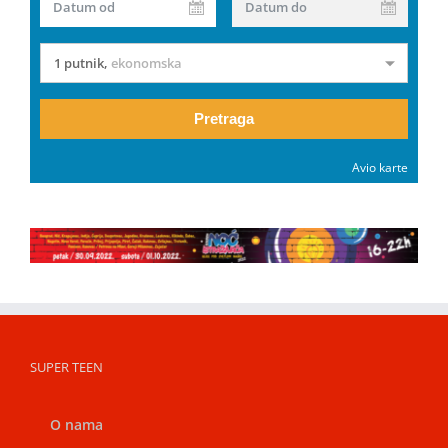
Datum od
Datum do
1 putnik
,
ekonomska
Pretraga
Avio karte
SUPER TEEN
O nama