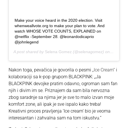
Make your voice heard in the 2020 election. Visit
whenweallvote.org to make your plan to vote. And
watch WHOSE VOTE COUNTS, EXPLAINED on
@netflix -September 28. @leonardodicaprio
@johnlegend
A post shared by
Selena Gomez
(@selenagomez) on
Sep 24, 
Nakon toga, pevačica je govorila o pesmi
„Ice Cream“
i
kolaboraciji sa k-pop grupom BLACKPINK: „Ja
BLACKPINK devojke pratim odavno, ogroman sam fan
njih i divim im se. Priznajem da sam bila nervozna
zbog saradnje sa njima jer je sve to malo izvan moje
komfort zone, ali ipak je sve ispalo kako treba!
Kreativni proces pravljenja ‘Ice cream’ bio je veoma
interesantan i zahvalna sam na tom iskustvu.“