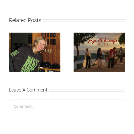
Related Posts
Ellie Goulding otkriva
Silente objavio novi
nežniju stranu novim
singl “Prije ili kasnije”
singlom „4 Seasons“
Leave A Comment
Comment