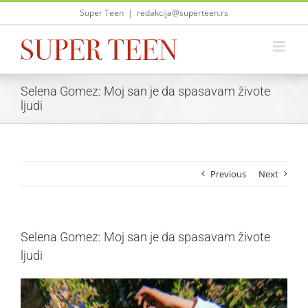
Skip
Super Teen
|
redakcija@superteen.rs
to
content
Selena Gomez: Moj san je da spasavam živote
ljudi
Previous
Next
Selena Gomez: Moj san je da spasavam živote
ljudi