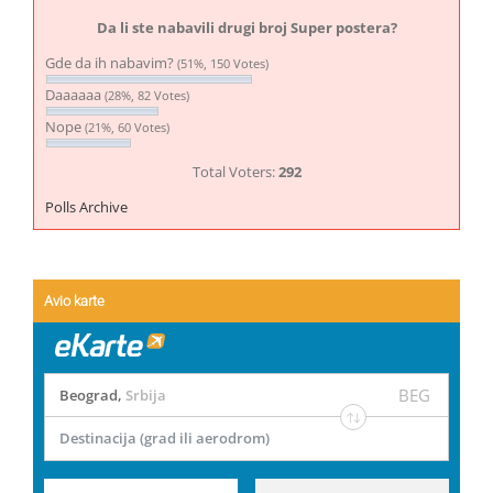
Da li ste nabavili drugi broj Super postera?
Gde da ih nabavim?
(51%, 150 Votes)
Daaaaaa
(28%, 82 Votes)
Nope
(21%, 60 Votes)
Total Voters:
292
Polls Archive
Avio karte
BEG
Beograd
,
Srbija
Destinacija (grad ili aerodrom)