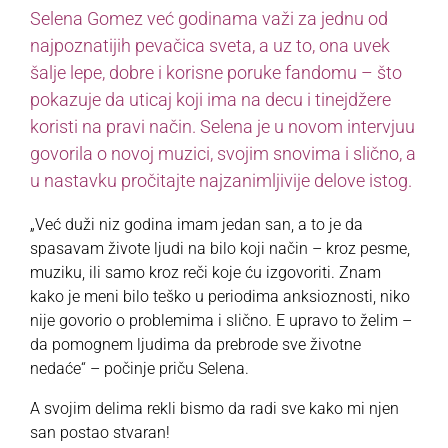
Selena Gomez već godinama važi za jednu od
najpoznatijih pevačica sveta, a uz to, ona uvek
šalje lepe, dobre i korisne poruke fandomu – što
pokazuje da uticaj koji ima na decu i tinejdžere
koristi na pravi način. Selena je u novom intervjuu
govorila o novoj muzici, svojim snovima i slično, a
u nastavku pročitajte najzanimljivije delove istog.
„Već duži niz godina imam jedan san, a to je da
spasavam živote ljudi na bilo koji način – kroz pesme,
muziku, ili samo kroz reči koje ću izgovoriti. Znam
kako je meni bilo teško u periodima anksioznosti, niko
nije govorio o problemima i slično. E upravo to želim –
da pomognem ljudima da prebrode sve životne
nedaće“ – počinje priču Selena.
A svojim delima rekli bismo da radi sve kako mi njen
san postao stvaran!