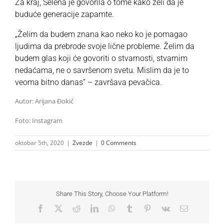
Za kraj, Selena je govorila o tome kako želi da je
buduće generacije zapamte.
„Želim da budem znana kao neko ko je pomagao
ljudima da prebrode svoje lične probleme. Želim da
budem glas koji će govoriti o stvarnosti, stvarnim
nedaćama, ne o savršenom svetu. Mislim da je to
veoma bitno danas” – završava pevačica.
Autor: Arijana Đokić
Foto: Instagram
oktobar 5th, 2020
|
Zvezde
|
0 Comments
Share This Story, Choose Your Platform!
Facebook
X
Reddit
LinkedIn
WhatsApp
Tumblr
Pinterest
Vk
Email