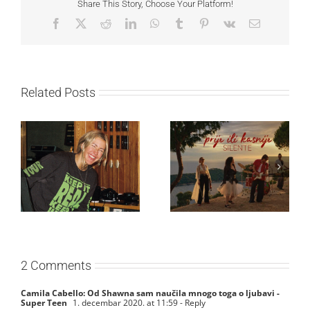
Share This Story, Choose Your Platform!
Facebook
X
Reddit
LinkedIn
WhatsApp
Tumblr
Pinterest
Vk
Email
Related Posts
Ellie Goulding otkriva
Silente objavio novi
nežniju stranu novim
singl “Prije ili kasnije”
singlom „4 Seasons“
2 Comments
Camila Cabello: Od Shawna sam naučila mnogo toga o ljubavi -
Super Teen
1. decembar 2020. at 11:59
- Reply