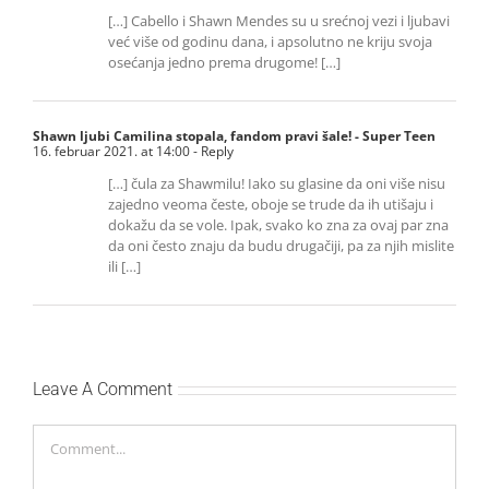
[…] Cabello i Shawn Mendes su u srećnoj vezi i ljubavi
već više od godinu dana, i apsolutno ne kriju svoja
osećanja jedno prema drugome! […]
Shawn ljubi Camilina stopala, fandom pravi šale! - Super Teen
16. februar 2021. at 14:00
- Reply
[…] čula za Shawmilu! Iako su glasine da oni više nisu
zajedno veoma česte, oboje se trude da ih utišaju i
dokažu da se vole. Ipak, svako ko zna za ovaj par zna
da oni često znaju da budu drugačiji, pa za njih mislite
ili […]
Leave A Comment
Comment