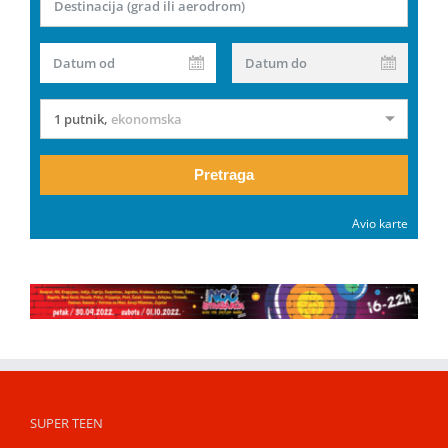
Destinacija (grad ili aerodrom)
Datum od
Datum do
1 putnik
,
ekonomska
Pretraga
Avio karte
SUPER TEEN