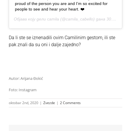
proud of the person you are and I’m so excited for
people to see and hear your heart. ❤️
Објава коју дели
camila
(@camila_cabello) дана
30. Сеп 2020. у 9:58 PDT
Da li ste se iznenadili ovim Camilinim gestom, ili ste
pak znali da su oni i dalje zajedno?
Autor: Arijana Đokić
Foto: Instagram
oktobar 2nd, 2020
|
Zvezde
|
2 Comments