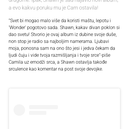
a evo kakvu poruku mu je Cam ostavila!
“Svet bi mogao malo više da koristi maštu, lepotu i
‘Wonder’ pogotovo sada. Shawn, kakav divan poklon si
dao svetu! Stvorio je ovaj album iz dubine svoje duše,
non stop je radio sa najboljim namerama. Ljubavi
moja, ponosna sam na ono što jesi i jedva čekam da
ljudi čuju i vide tvoja razmišljanja i tvoje srce“-piše
Camila uz emodži srca, a Shawn ostavlja takođe
srculence kao komentar na post svoje devojke.