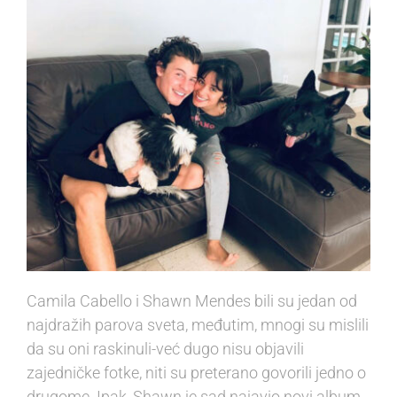
Camila Cabello i Shawn Mendes bili su jedan od
najdražih parova sveta, međutim, mnogi su mislili
da su oni raskinuli-već dugo nisu objavili
zajedničke fotke, niti su preterano govorili jedno o
drugome. Ipak, Shawn je sad najavio
novi album
,