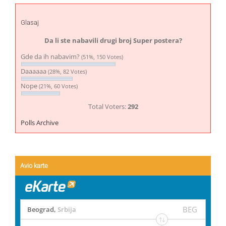
Glasaj
Da li ste nabavili drugi broj Super postera?
Gde da ih nabavim?
(51%, 150 Votes)
Daaaaaa
(28%, 82 Votes)
Nope
(21%, 60 Votes)
Total Voters:
292
Polls Archive
Avio karte
BEG
Beograd
,
Srbija