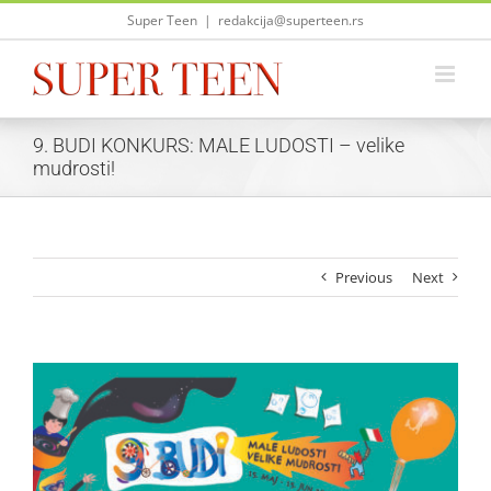
Skip
Super Teen
|
redakcija@superteen.rs
to
content
9. BUDI KONKURS: MALE LUDOSTI – velike
mudrosti!
Previous
Next
View
Larger
Image