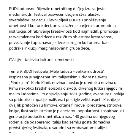
BUDI, odnosno Bijenale umetničkog dečjeg izraza, jeste
međunarodni festival posvećen dečjem stvaralaštvu i
stvaralaštvu za decu. Glavni ciljevi BUDI su približavanje
umetnosti i kulture deci, prevazilaženje barijera staromodnih
institucija, ohrabrivanje kreativnosti kod najmlađih, promocija i
razvoj talenata kod dece u različitim oblastima kreativnosti,
povezivanje i upoznavanje dece s drugim kulturama, kao i
podrška inkluziji marginalizovanih grupa dece.
ITALIJA – Kolevka kulture i umetnosti
Tema 9. BUDI festivala
„Male ludosti – velike mudrosti“,
inspirisana je najpoznatijim italijanskim lutkom na svetu
„Pinokijem“. Karlo Klodi, novinar, poslao je uredniku novina u
Rimu nekoliko kratkih epizoda o životu drvenog lutka i njegovim
malim ludostima. Po objavljivanju 1881. godine, avanture Pinokija
su pridobile simpatije mališana i postigle veliki uspeh. Kasnije je
ovaj lik pretočen i u filmove, crtane filmove i predstave, stripove,
knjige, ilustracije i stekao je planetarnu popularnost. Inspirisao je i
generacije budućih umetnika, a nas, 140 godina od njegovog
rođenja, da odaberemo Italiju kao zemlju gosta domaćina
predstojećeg festivala, u saradnji sa Ambasadom Italije i