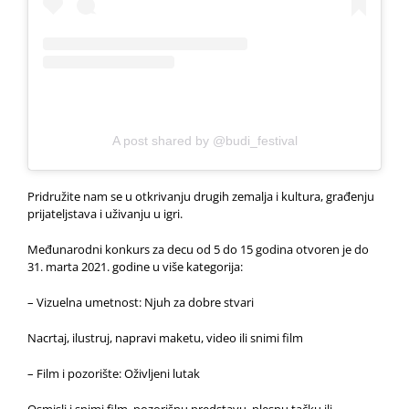
A post shared by @budi_festival
Pridružite nam se u otkrivanju drugih zemalja i kultura, građenju
prijateljstava i uživanju u igri.
Međunarodni konkurs za decu od 5 do 15 godina otvoren je do
31. marta 2021. godine u više kategorija:
– Vizuelna umetnost: Njuh za dobre stvari
Nacrtaj, ilustruj, napravi maketu, video ili snimi film
– Film i pozorište: Oživljeni lutak
Osmisli i snimi film, pozorišnu predstavu, plesnu tačku ili