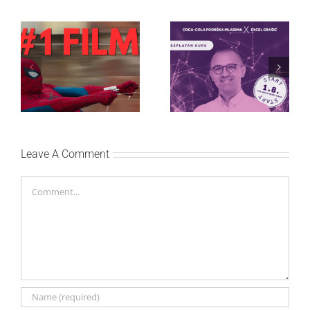
Najuspešnije otvaranje
Priključi se besplatnoj
studijskog filma u Srbiji:
regionalnoj AI edukaciji
Spajdermen: Novi dan
i nauči kako da
oborio rekord već prvog
veštačku inteligenciju
vikenda
primeniš u praksi
Leave A Comment
Comment