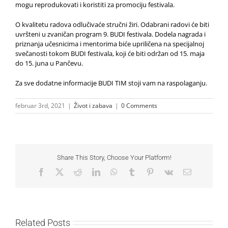
mogu reprodukovati i koristiti za promociju festivala.
O kvalitetu radova odlučivaće stručni žiri. Odabrani radovi će biti
uvršteni u zvaničan program 9. BUDI festivala. Dodela nagrada i
priznanja učesnicima i mentorima biće upriličena na specijalnoj
svečanosti tokom BUDI festivala, koji će biti održan od 15. maja
do 15. juna u Pančevu.
Za sve dodatne informacije BUDI TIM stoji vam na raspolaganju.
februar 3rd, 2021
|
Život i zabava
|
0 Comments
Share This Story, Choose Your Platform!
Facebook
X
Reddit
LinkedIn
WhatsApp
Tumblr
Pinterest
Vk
Email
Related Posts