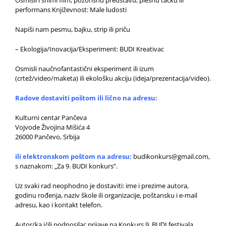
performans Književnost: Male ludosti
Napiši nam pesmu, bajku, strip ili priču
– Ekologija/Inovacija/Eksperiment: BUDI Kreativac
Osmisli naučnofantastični eksperiment ili izum
(crtež/video/maketa) ili ekološku akciju (ideja/prezentacija/video).
Radove dostaviti poštom ili lično na adresu:
Kulturni centar Pančeva
Vojvode Živojina Mišića 4
26000 Pančevo, Srbija
ili elektronskom poštom na adresu:
budikonkurs@gmail.com,
s naznakom: „Za 9. BUDI konkurs”.
Uz svaki rad neophodno je dostaviti: ime i prezime autora,
godinu rođenja, naziv škole ili organizacije, poštansku i e-mail
adresu, kao i kontakt telefon.
Autor/ka i/ili podnosilac prijave na Konkurs 9. BUDI festivala