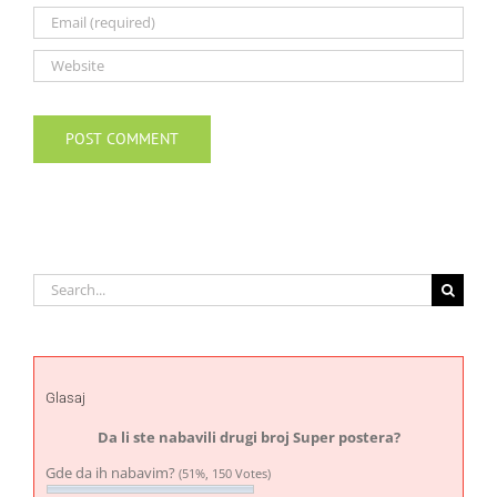
Search
for:
Glasaj
Da li ste nabavili drugi broj Super postera?
Gde da ih nabavim?
(51%, 150 Votes)