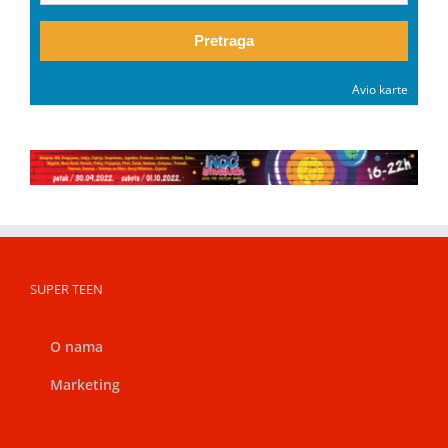
Pretraga
Avio karte
SUPER TEEN
O nama
Marketing