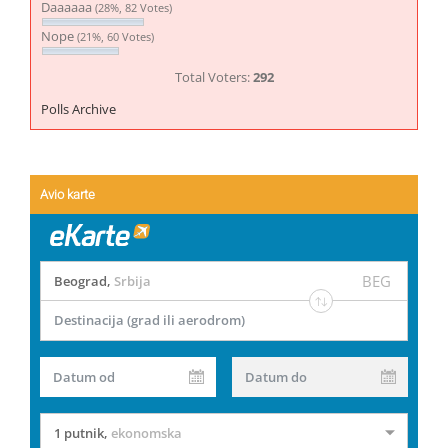
Daaaaaa
(28%, 82 Votes)
Nope
(21%, 60 Votes)
Total Voters:
292
Polls Archive
Avio karte
BEG
Beograd
,
Srbija
Destinacija (grad ili aerodrom)
Datum od
Datum do
1 putnik
,
ekonomska