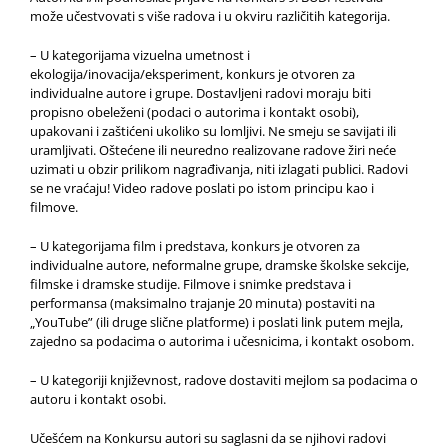
može učestvovati s više radova i u okviru različitih kategorija.
– U kategorijama vizuelna umetnost i
ekologija/inovacija/eksperiment, konkurs je otvoren za
individualne autore i grupe. Dostavljeni radovi moraju biti
propisno obeleženi (podaci o autorima i kontakt osobi),
upakovani i zaštićeni ukoliko su lomljivi. Ne smeju se savijati ili
uramljivati. Oštećene ili neuredno realizovane radove žiri neće
uzimati u obzir prilikom nagrađivanja, niti izlagati publici. Radovi
se ne vraćaju! Video radove poslati po istom principu kao i
filmove.
– U kategorijama film i predstava, konkurs je otvoren za
individualne autore, neformalne grupe, dramske školske sekcije,
filmske i dramske studije. Filmove i snimke predstava i
performansa (maksimalno trajanje 20 minuta) postaviti na
„YouTube” (ili druge slične platforme) i poslati link putem mejla,
zajedno sa podacima o autorima i učesnicima, i kontakt osobom.
– U kategoriji književnost, radove dostaviti mejlom sa podacima o
autoru i kontakt osobi.
Učešćem na Konkursu autori su saglasni da se njihovi radovi