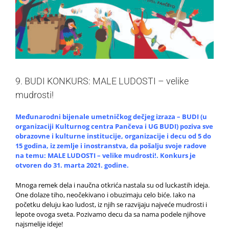
9. BUDI KONKURS: MALE LUDOSTI – velike
mudrosti!
Međunarodni bijenale umetničkog dečjeg izraza – BUDI (u
organizaciji Kulturnog centra Pančeva i UG BUDI) poziva sve
obrazovne i kulturne institucije, organizacije i decu od 5 do
15 godina, iz zemlje i inostranstva, da pošalju svoje radove
na temu: MALE LUDOSTI – velike mudrosti!. Konkurs je
otvoren do 31. marta 2021. godine.
Mnoga remek dela i naučna otkrića nastala su od luckastih ideja.
One dolaze tiho, neočekivano i obuzimaju celo biće. Iako na
početku deluju kao ludost, iz njih se razvijaju najveće mudrosti i
lepote ovoga sveta. Pozivamo decu da sa nama podele njihove
najsmelije ideje!