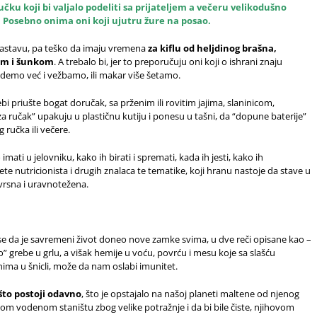
učku koji bi valjalo podeliti sa prijateljem a večeru velikodušno
. Posebno onima oni koji ujutru žure na posao.
 nastavu, pa teško da imaju vremena
za kiflu od heljdinog brašna,
zom i šunkom
. A trebalo bi, jer to preporučuju oni koji o ishrani znaju
emo već i vežbamo, ili makar više šetamo.
ebi priušte bogat doručak, sa prženim ili rovitim jajima, slaninicom,
ručak” upakuju u plastičnu kutiju i ponesu u tašni, da “dopune baterije”
 ručka ili večere.
mati u jelovniku, kako ih birati i spremati, kada ih jesti, kako ih
 nutricionista i drugih znalaca te tematike, koji hranu nastoje da stave u
ovrsna i uravnotežena.
m
se da je savremeni život doneo nove zamke svima, u dve reči opisane kao –
 grebe u grlu, a višak hemije u voću, povrću i mesu koje sa slašću
nima u šnicli, može da nam oslabi imunitet.
to postoji odavno
, što je opstajalo na našoj planeti maltene od njenog
vom vodenom staništu zbog velike potražnje i da bi bile čiste, njihovom