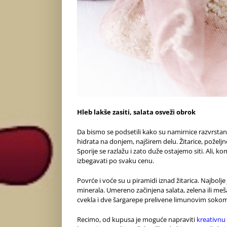
Hleb lakše zasiti, salata osveži obrok
Da bismo se podsetili kako su namirnice razvrsta
hidrata na donjem, najširem delu. Žitarice, poželjn
Sporije se razlažu i zato duže ostajemo siti. Ali, 
izbegavati po svaku cenu.
Povrće i voće su u piramidi iznad žitarica. Najbolje
minerala. Umereno začinjena salata, zelena ili me
cvekla i dve šargarepe prelivene limunovim sokom 
Recimo, od kupusa je moguće napraviti
kreativnu 