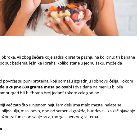
obroka. Ali zbog šećera koje sadrži obratite pažnju na količinu: tri banane
 voće poput badema, lešnika i oraha, koliko stane u jednu šaku, može da
znad povrća) su puni proteina, koji pomažu izgradnju i obnovu ćelija. Tokom
nađe ukupno 600 grama mesa po osobi
i dva dana na meniju bi bila
hamburgeri bili bi “hrana broj jedan” tokom cele godine.
niji već zato što u njenom najužem delu ima malo mesta, nalaze se
iljna ulja, maslinovo, ono od semenki grožđa, bundeve – za začinjavanje
ažne za funkcionisanje srca, mozga i nervnog sistema.
za