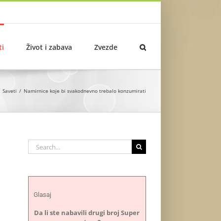
ti
Život i zabava
Zvezde
Saveti
Namirnice koje bi svakodnevno trebalo konzumirati
Search
for:
Glasaj
Da li ste nabavili drugi broj Super