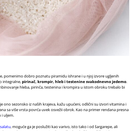
ne, pomenimo dobro poznatu piramidu ishrane i u njoj izvore ugljenih
o integralne,
pirinač, krompir, hleb i testenine svakodnevno jedemo
.
kombinovanje hleba, pirinča, testenina i krompira u istom obroku trebalo bi
 je ono sezonsko iz naših krajeva, kažu upućeni, odlični su izvori vitamina i
šana sa više vrsta povrća uvek osvežii obrok. Kao na primer rendana presna
i uljem.
salatu
, moguće ga je poslužiti kao varivo, isto tako i od šargarepe, ali