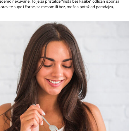
edemo nekuvane. To je za pristalice “ništa bez kašike” odličan izbor za
 zaboravite supe i čorbe, sa mesom ili bez, možda potaž od paradajza,