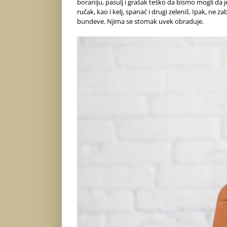
boraniju, pasulj i grašak teško da bismo mogli da j
ručak, kao i kelj, spanać i drugi zeleniš. Ipak, ne
bundeve. Njima se stomak uvek obraduje.