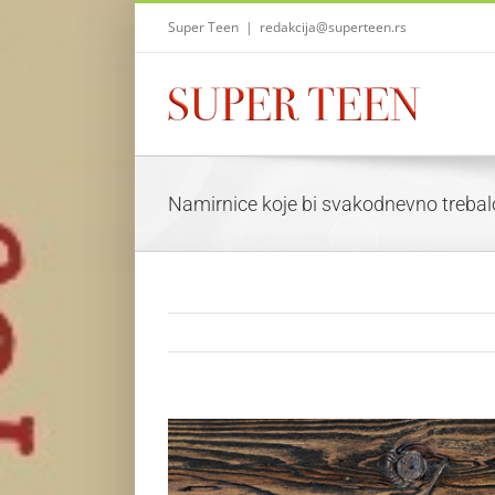
Skip
Super Teen
|
redakcija@superteen.rs
to
content
Namirnice koje bi svakodnevno trebal
View
Larger
Image