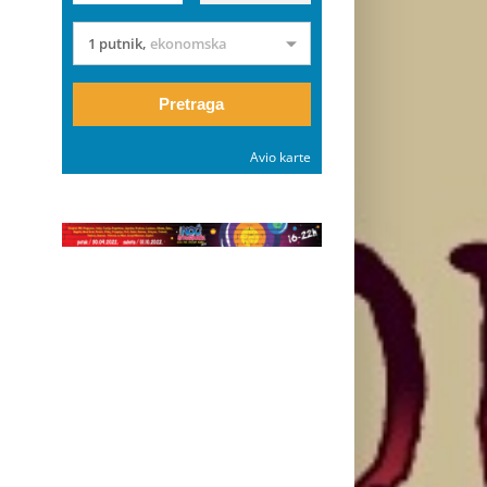
1 putnik
,
ekonomska
Pretraga
Avio karte