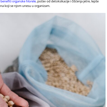
benefiti organske hlorele
, počev od detoksikacije i čišćenja jetre, lepše
eina koji se njom unesu u organizam.