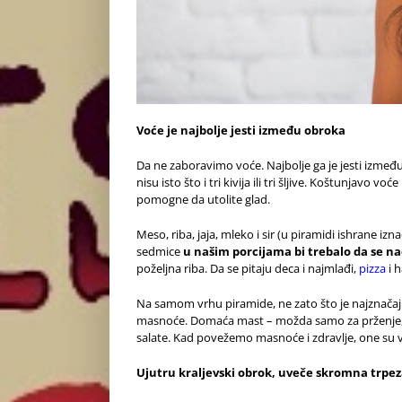
Voće je najbolje jesti između obroka
Da ne zaboravimo voće. Najbolje ga je jesti između 
nisu isto što i tri kivija ili tri šljive. Koštunjavo
pomogne da utolite glad.
Meso, riba, jaja, mleko i sir (u piramidi ishrane i
sedmice
u našim porcijama bi trebalo da se 
poželjna riba. Da se pitaju deca i najmlađi,
pizza
i 
Na samom vrhu piramide, ne zato što je najznačaj
masnoće. Domaća mast – možda samo za prženje, b
salate. Kad povežemo masnoće i zdravlje, one su v
Ujutru kraljevski obrok, uveče skromna trpe