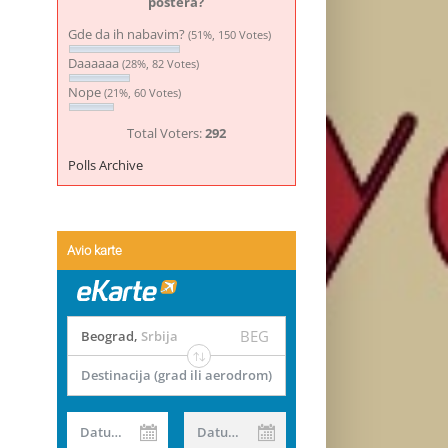
postera?
Gde da ih nabavim?
(51%, 150 Votes)
Daaaaaa
(28%, 82 Votes)
Nope
(21%, 60 Votes)
Total Voters:
292
Polls Archive
Avio karte
BEG
Beograd
,
Srbija
Destinacija (grad ili aerodrom)
Datum od
Datum do