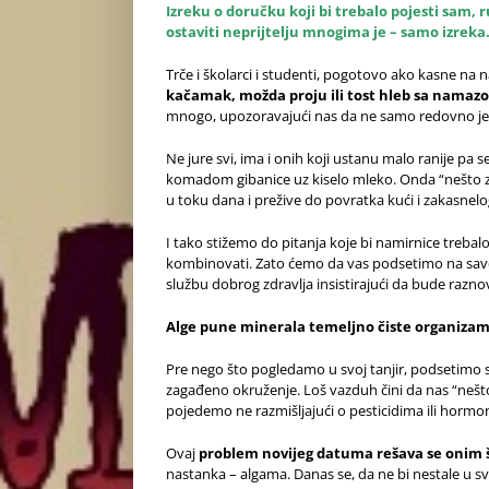
Izreku o doručku koji bi trebalo pojesti sam, r
ostaviti neprijtelju mnogima je – samo izreka
Trče i školarci i studenti, pogotovo ako kasne na
kačamak, možda proju ili tost hleb sa nama
mnogo, upozoravajući nas da ne samo redovno jed
Ne jure svi, ima i onih koji ustanu malo ranije pa s
komadom gibanice uz kiselo mleko. Onda “nešto za 
u toku dana i prežive do povratka kući i zakasnelog
I tako stižemo do pitanja koje bi namirnice trebalo i
kombinovati. Zato ćemo da vas podsetimo na savete
službu dobrog zdravlja insistirajući da bude razn
Alge pune minerala temeljno čiste organiza
Pre nego što pogledamo u svoj tanjir, podsetimo 
zagađeno okruženje. Loš vazduh čini da nas “nešto”
pojedemo ne razmišljajući o pesticidima ili hormo
Ovaj
problem novijeg datuma rešava se onim š
nastanka – algama. Danas se, da ne bi nestale u s