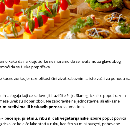
znamo kako da na kraju žurke ne moramo da se hvatamo za glavu zbog
omoći da se žurka prepričava.
 kućne žurke, jer raznolikost čini život zabavnim, a isto važi i za ponudu na
ih zalogaja koji će zadovoljiti različite želje. Slane grickalice poput raznih
 meze uvek su dobar izbor. Ne zaboravite na jednostavne, ali efikasne
nim prelivima ili hrskavih pereca
sa umacima.
a –
pečenje, piletinu, ribu ili čak vegetarijanske izbore
poput povrća
e grickalice koje će lako stati u ruku, kao što su mini burgeri, pohovane