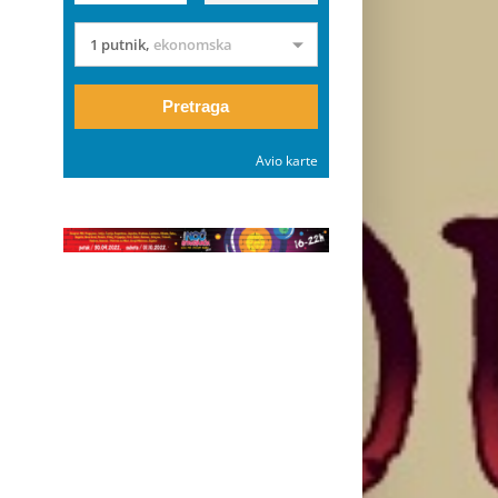
1 putnik
,
ekonomska
Pretraga
Avio karte