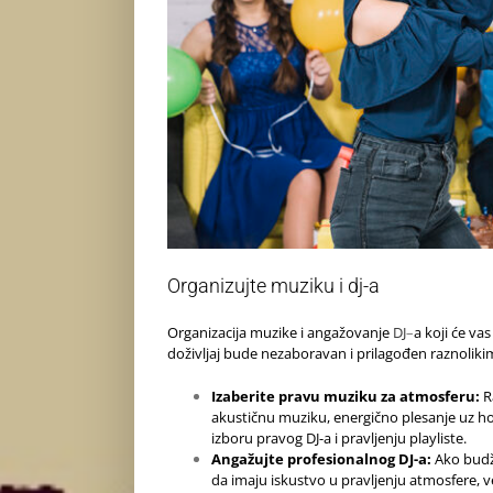
Organizujte muziku i dj-a
Organizacija muzike i angažovanje
DJ
–
a koji će va
doživljaj bude nezaboravan i prilagođen raznoliki
Izaberite pravu muziku za atmosferu:
Ra
akustičnu muziku, energično plesanje uz h
izboru pravog DJ-a i pravljenju playliste.
Angažujte profesionalnog DJ-a:
Ako budže
da imaju iskustvo u pravljenju atmosfere, v