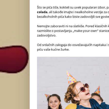
Što se pića tiče, kokteli su uvek popularan izbor,
colada
, ali takođe imajte i nealkoholne verzije za 
bezalkoholnih pića kako biste zadovoljili sve goste
Nemojte zaboraviti ni na slatkiše. Pored klasičnih 
razmislite o postavljanju „make-your-own“ stanice
zadovoljstvo.
Od srdačnih zalogaja do osvežavajućih napitaka i sl
piću vaše kućne žurke.