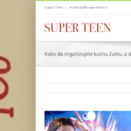
Skip
Super Teen
|
redakcija@superteen.rs
to
content
Kako da organizujete kućnu žurku, a d
View
Larger
Image