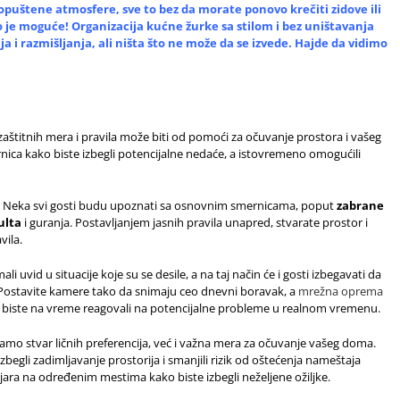
puštene atmosfere, sve to bez da morate ponovo krečiti zidove ili
to je moguće! Organizacija kućne žurke sa stilom i bez uništavanja
i razmišljanja, ali ništa što ne može da se izvede. Hajde da vidimo
štitnih mera i pravila može biti od pomoći za očuvanje prostora i vašeg
rnica kako biste izbegli potencijalne nedaće, a istovremeno omogućili
ja. Neka svi gosti budu upoznati sa osnovnim smernicama, poput
zabrane
ulta
i guranja. Postavljanjem jasnih pravila unapred, stvarate prostor i
vila.
li uvid u situacije koje su se desile, a na taj način će i gosti izbegavati da
Postavite kamere tako da snimaju ceo dnevni boravak, a
mrežna oprema
o biste na vreme reagovali na potencijalne probleme u realnom vremenu.
amo stvar ličnih preferencija, već i važna mera za očuvanje vašeg doma.
begli zadimljavanje prostorija i smanjili rizik od oštećenja nameštaja
jara na određenim mestima kako biste izbegli neželjene ožiljke.