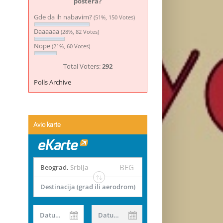
postera?
Gde da ih nabavim?
(51%, 150 Votes)
Daaaaaa
(28%, 82 Votes)
Nope
(21%, 60 Votes)
Total Voters:
292
Polls Archive
Avio karte
BEG
Beograd
,
Srbija
Destinacija (grad ili aerodrom)
Datum od
Datum do