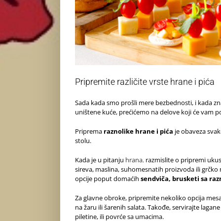
Pripremite različite vrste hrane i pića
Sada kada smo prošli mere bezbednosti, i kada 
uništene kuće, prećićemo na delove koji će vam p
Priprema
raznolike hrane i pića
je obaveza svake
stolu.
Kada je u pitanju
hrana
,
razmislite o pripremi ukusn
sireva, maslina, suhomesnatih proizvoda ili grčko
opcije poput domaćih
sendviča, brusketi sa raz
Za glavne obroke, pripremite nekoliko opcija mes
na žaru ili šarenih salata. Takođe, servirajte lagan
piletine, ili povrće sa umacima.