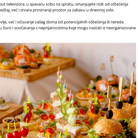
put televizora, u spavaću sobu na spratu, smanjujete rizik od oštećenja
aj, već i stvara prostraniji prostor za zabavu u dnevnoj sobi.
e, već i očuvanje vašeg doma od potencijalnih oštećenja ili nereda.
u žurci i suočavanja s neprijatnostima koje mogu nastati iz neorganizovane