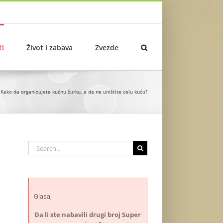
ti
Život i zabava
Zvezde
Kako da organizujete kućnu žurku, a da ne uništite celu kuću?
Search
for:
Glasaj
Da li ste nabavili drugi broj Super