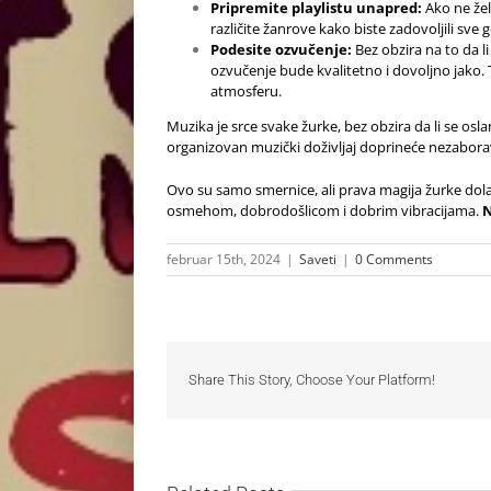
Pripremite playlistu unapred:
Ako ne žel
različite žanrove kako biste zadovoljili sve 
Podesite ozvučenje:
Bez obzira na to da li
ozvučenje bude kvalitetno i dovoljno jako. T
atmosferu.
Muzika je srce svake žurke, bez obzira da li se osla
organizovan muzički doživljaj doprineće nezabor
Ovo su samo smernice, ali prava magija žurke dola
osmehom, dobrodošlicom i dobrim vibracijama.
N
februar 15th, 2024
|
Saveti
|
0 Comments
Share This Story, Choose Your Platform!