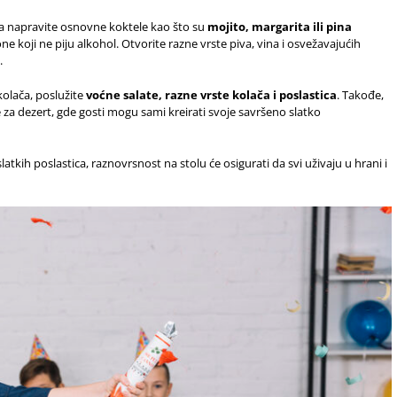
 pa napravite osnovne koktele kao što su
mojito, margarita ili pina
one koji ne piju alkohol. Otvorite razne vrste piva, vina i osvežavajućih
.
kolača, poslužite
voćne salate, razne vrste kolača i poslastica
. Takođe,
 za dezert, gde gosti mogu sami kreirati svoje savršeno slatko
atkih poslastica, raznovrsnost na stolu će osigurati da svi uživaju u hrani i