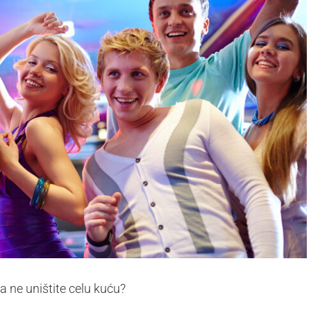
a ne uništite celu kuću?