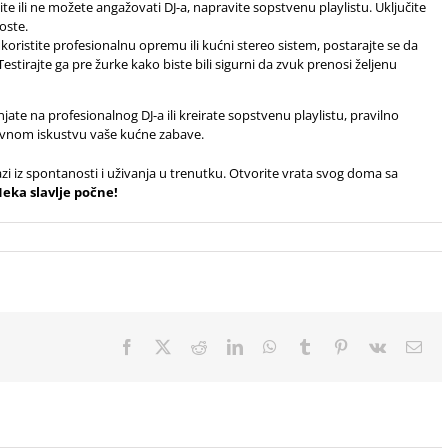
ite ili ne možete angažovati DJ-a, napravite sopstvenu playlistu. Uključite
goste.
 koristite profesionalnu opremu ili kućni stereo sistem, postarajte se da
estirajte ga pre žurke kako biste bili sigurni da zvuk prenosi željenu
njate na profesionalnog DJ-a ili kreirate sopstvenu playlistu, pravilno
avnom iskustvu vaše kućne zabave.
zi iz spontanosti i uživanja u trenutku. Otvorite vrata svog doma sa
eka slavlje počne!
Facebook
X
Reddit
LinkedIn
WhatsApp
Tumblr
Pinterest
Vk
Ema