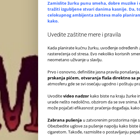
Zamislite žurku punu smeha, dobre muzike i o
tražiti izgubljene stvari danima kasnije. Da, 
celokupnog ambijenta zahteva malo planiranja 
kako.
Uvedite zaštitne mere i pravila
Kada planirate kućnu žurku, uvođenje određenih za
rasterećenja od stresa. Evo nekoliko korisnih sme
neometano uživanje u slavlju.
Prvo i osnovno, definišite jasna pravila ponašan
prskanja pićem, otvaranja flaša direktno sa p
atmosferu gde se svi osećaju ugodno i poštuju pra
Uvodite
video nadzor
kako biste na kraju žurke ima
urade nešto nedolično, obzirom da se sve snima. 
može pojačati efikasnost praćenja događaja, kak
Zabrana pušenja
u zatvorenim prostorima nije s
Obezbedite uglove za pušenje napolju kako biste iz
cigaretom. Takođe, razmislite o postavljanju pepel