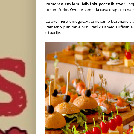
Pomeranjem lomljivih i skupocenih stvari
, po
tokom
žurke
.
Ovo ne samo da čuva dragocen namešt
Uz ove mere, omogućavate ne samo bezbrižno slavlj
Pametno planiranje pravi razliku između uživanja 
situacije.