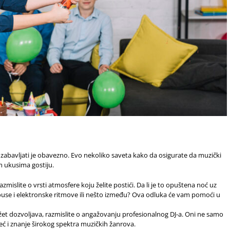
s zabavljati je obavezno. Evo nekoliko saveta kako da osigurate da muzički
m ukusima gostiju.
zmislite o vrsti atmosfere koju želite postići. Da li je to opuštena noć uz
ouse i elektronske ritmove ili nešto između? Ova odluka će vam pomoći u
t dozvoljava, razmislite o angažovanju profesionalnog DJ-a. Oni ne samo
eć i znanje širokog spektra muzičkih žanrova.