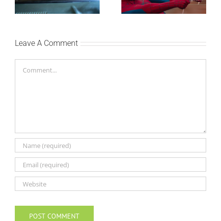
Cinema i CineStar
oborio rekord već prvog
bioskopima 12. avgusta
vikenda
Leave A Comment
Comment