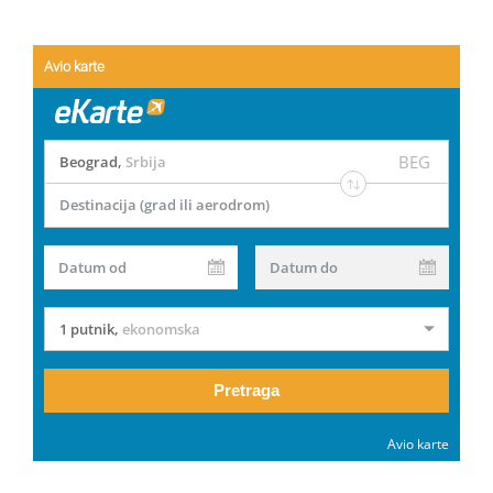
Avio karte
BEG
Beograd
,
Srbija
Destinacija (grad ili aerodrom)
Datum od
Datum do
1 putnik
,
ekonomska
Pretraga
Avio karte