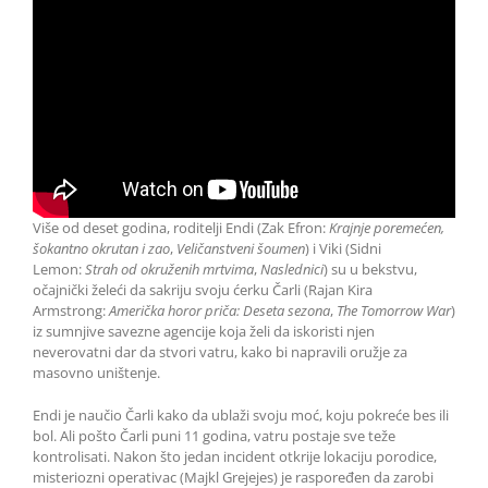
Više od deset godina, roditelji Endi (Zak Efron:
Krajnje poremećen,
šokantno okrutan i zao
,
Veličanstveni šoumen
) i Viki (Sidni
Lemon:
Strah od okruženih mrtvima
,
Naslednici
) su u bekstvu,
očajnički želeći da sakriju svoju ćerku Čarli (Rajan Kira
Armstrong:
Američka horor priča: Deseta sezona
,
The Tomorrow War
)
iz sumnjive savezne agencije koja želi da iskoristi njen
neverovatni dar da stvori vatru, kako bi napravili oružje za
masovno uništenje.
Endi je naučio Čarli kako da ublaži svoju moć, koju pokreće bes ili
bol. Ali pošto Čarli puni 11 godina, vatru postaje sve teže
kontrolisati. Nakon što jedan incident otkrije lokaciju porodice,
misteriozni operativac (Majkl Grejejes) je raspoređen da zarobi