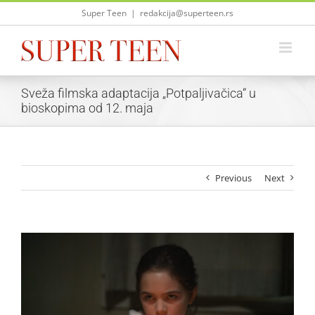
Skip
Super Teen
|
redakcija@superteen.rs
to
content
Sveža filmska adaptacija „Potpaljivačica“ u
bioskopima od 12. maja
Previous
Next
View
Larger
Image