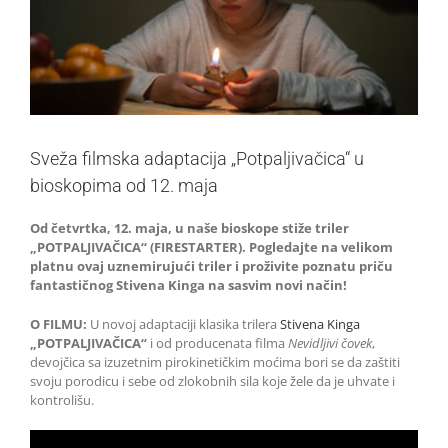
Sveža filmska adaptacija „Potpaljivačica“ u
bioskopima od 12. maja
Od četvrtka, 12. maja, u naše bioskope stiže triler
„POTPALJIVAČICA“ (FIRESTARTER). Pogledajte na velikom
platnu ovaj uznemirujući triler i proživite poznatu priču
fantastičnog Stivena Kinga na sasvim novi način!
O FILMU:
U novoj adaptaciji klasika trilera
Stivena Kinga
„POTPALJIVAČICA“
i od producenata filma
Nevidljivi čovek
,
devojčica sa izuzetnim pirokinetičkim moćima bori se da zaštiti
svoju porodicu i sebe od zlokobnih sila koje žele da je uhvate i
kontrolišu.