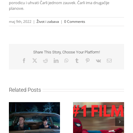
porodicu i uhvati Čarli jednom zauvek. Čarli ima drugačije
planove.
maj 9th, 2022
|
Život i zabava
|
0 Comments
Share This Story, Choose Your Platform!
Facebook
X
Reddit
LinkedIn
WhatsApp
Tumblr
Pinterest
Vk
Email
Related Posts
SF NIGHT: POSLEDNJI
Najuspešnije otvaranje
DANI ULICE
studijskog filma u Srbiji:
HRASTOVA u Concept
Spajdermen: Novi dan