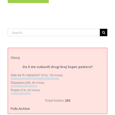
Search
for:
Glasaj
Da li ste nabavili drugi broj Super postera?
Gde da ih nabavim?
(51%, 150 Votes)
Daaaaaa
(28%, 82 Votes)
Nope
(21%, 60 Votes)
Total Voters:
292
Polls Archive