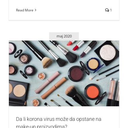
Read More
1
maj 2020
Da li korona virus može da opstane na make-up
proizvodima?
Lepota i moda
Da li korona virus može da opstane na
make-up proizvodima?