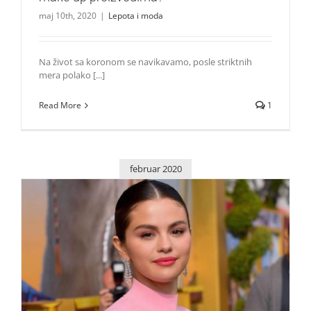
maj 10th, 2020
|
Lepota i moda
Na život sa koronom se navikavamo, posle striktnih
mera polako [...]
Read More
1
februar 2020
Selena Gomez lansira svoj beauty brend!
Zvezde