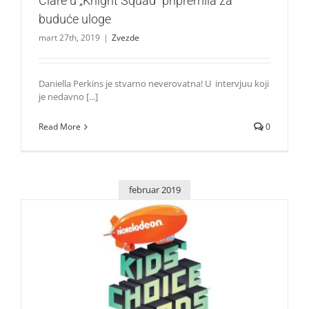
Ciare u „Knight Squad” pripremila za
buduće uloge
mart 27th, 2019
|
Zvezde
Daniella Perkins je stvarno neverovatna! U intervjuu koji
je nedavno [...]
Read More
0
februar 2019
Ko je sve na listi nominovanih za Nickelodeon Kids
‘Choice Awards?