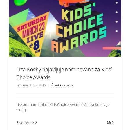
Liza Koshy najavljuje nominovane za Kids’ Choice Awards
Život i zabava
Liza Koshy najavljuje nominovane za Kids’
Choice Awards
februar 25th, 2019
|
Život i zabava
Uskoro nam dolazi Kids’Choice Awards! A Liza Koshy je
tu [...]
Read More
0