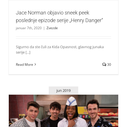
Jace Norman objavio sneek peek
poslednje epizode serije „Henry Danger“
januar 7th, 2020
|
Zvezde
Sigurno da ste čuli za Kida Opasnost, glavnog junaka
serije [...]
Read More
30
jun 2019