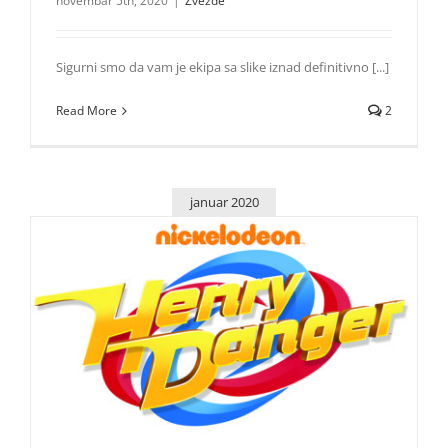
novembar 5th, 2020
|
Zvezde
Sigurni smo da vam je ekipa sa slike iznad definitivno [...]
Read More
2
januar 2020
Jace Norman objavio sneek peek poslednje epizode serije
„Henry Danger“
Zvezde