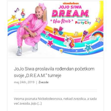
JoJo Siwa proslavila rođendan početkom svoje
„D.R.E.A.M.” turneje
Zvezde
JoJo Siwa proslavila rođendan početkom
svoje „D.R.E.A.M.” turneje
maj 24th, 2019
|
Zvezde
Veoma poznata Nickelodeonova, nekad zvezdica, a sada
već zvezda, JoJo [...]