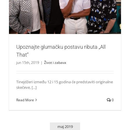
Upoznajte glumačku postavu ributa „All That“
Život i zabava
Upoznajte glumačku postavu ributa „All
That“
jun 15th, 2019
|
Život i zabava
Tinejdžeri između 12 i 15 godina će predstaviti originalne
skečeve, [...]
Read More
0
maj 2019