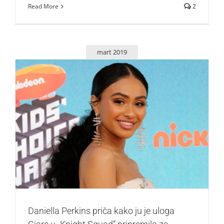
Read More
2
mart 2019
Daniella Perkins priča kako ju je uloga Ciare u „Knight
Squad” pripremila za buduće uloge
Zvezde
Daniella Perkins priča kako ju je uloga