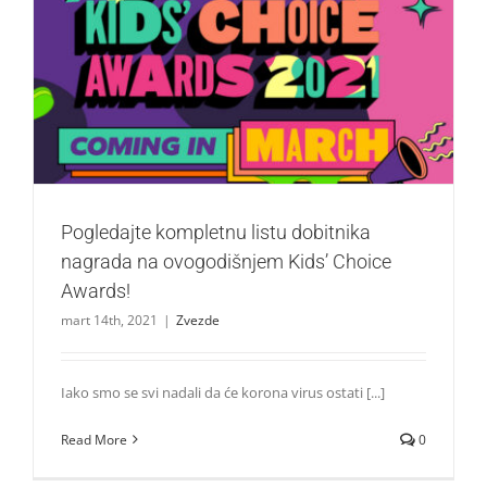
Pogledajte kompletnu listu dobitnika nagrada na
ovogodišnjem Kids’ Choice Awards!
Zvezde
Pogledajte kompletnu listu dobitnika
nagrada na ovogodišnjem Kids’ Choice
Awards!
mart 14th, 2021
|
Zvezde
Iako smo se svi nadali da će korona virus ostati [...]
Read More
0