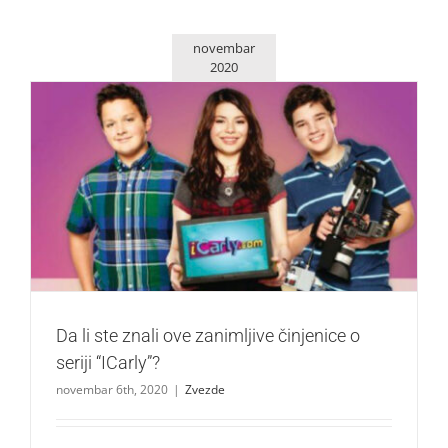
novembar
2020
Da li ste znali ove zanimljive činjenice o seriji “ICarly”?
Zvezde
Da li ste znali ove zanimljive činjenice o
seriji “ICarly”?
novembar 6th, 2020
|
Zvezde