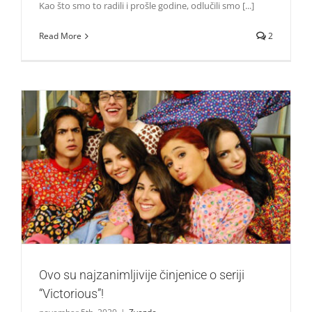
Kao što smo to radili i prošle godine, odlučili smo [...]
Read More
2
Ovo su najzanimljivije činjenice o seriji “Victorious”!
Zvezde
Ovo su najzanimljivije činjenice o seriji
“Victorious”!