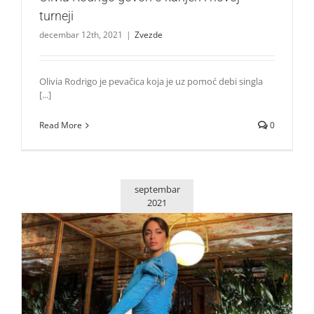
turneji
decembar 12th, 2021
|
Zvezde
Olivia Rodrigo je pevačica koja je uz pomoć debi singla
[...]
Read More
0
septembar
2021
Tini Stoessel otkriva: Objavljujem pesme za koje znam da
nisu hitovi!