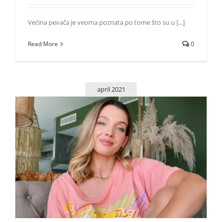
Većina pevača je veoma poznata po tome što su u [...]
Read More
0
april 2021
Superteen u razgovoru sa Annom Chase: Hoću da pravim
koncerte i sarađujem sa Tini!
Zvezde