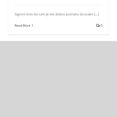
Sigruni smo da vam je već dobro poznato da svako [...]
Read More
0
Selena Gomez šokirala: Povući ću se iz muzike!
Zvezde