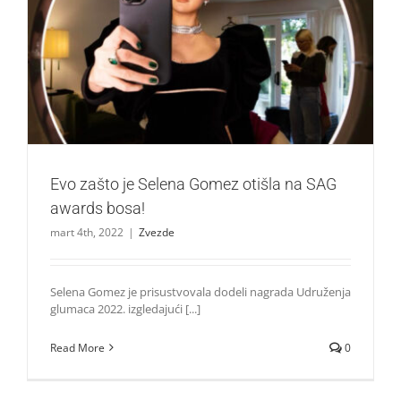
Evo zašto je Selena Gomez otišla na SAG awards bosa!
Zvezde
Evo zašto je Selena Gomez otišla na SAG
awards bosa!
mart 4th, 2022
|
Zvezde
Selena Gomez je prisustvovala dodeli nagrada Udruženja
glumaca 2022. izgledajući [...]
Read More
0