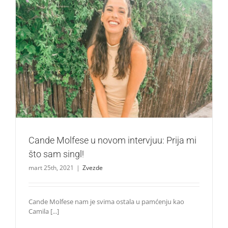
Cande Molfese u novom intervjuu: Prija mi što sam singl!
Zvezde
Cande Molfese u novom intervjuu: Prija mi
što sam singl!
mart 25th, 2021
|
Zvezde
Cande Molfese nam je svima ostala u pamćenju kao
Camila [...]