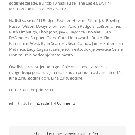
godišnje zarade, a u top 10 našli su se i The Eagles, Dr. Phil
McGraw i bokser Canelo Alvarez.
Na listi su se našli i Rodger Federer, Howard Stern, J. K. Rowling,
Russell Wilson, Dwayne Johnson, Aaron Rodgers, LeBron James,
Rush Limbaugh, Elton John, Jay-Z, Beyonce Knowles, Ellen
DeGeneres, Stephen Curry, Chris Hemsworth, Drake, Kim
Kardashian West, Ryan Seacrest, Sean Combs, James Patterson i
Metallica. Lady Gaga zauzela je 90. mesto, dok je pevačica Celine
Dion zauzela poslednje stoto mesto.
Ova lista pravi se jednom godišnje na osnovu zarade, a
ovogodišnja je napravljena na osnovu prihoda ostvarenih od 1.
juna 2018. godine do 1. juna 2019. godine.
Foto: YouTube printscreen
jul 11th, 2019
|
Zvezde
|
4 Comments
Share This Story, Choose Your Platform!