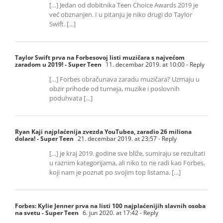
[…] Jedan od dobitnika Teen Choice Awards 2019 je
već obznanjen. I u pitanju je niko drugi do Taylor
Swift. […]
Taylor Swift prva na Forbesovoj listi muzičara s najvećom
zaradom u 2019! - Super Teen
11. decembar 2019. at 10:00
- Reply
[…] Forbes obračunava zaradu muzičara? Uzmaju u
obzir prihode od turneja, muzike i poslovnih
poduhvata […]
Ryan Kaji najplaćenija zvezda YouTubea, zaradio 26 miliona
dolara! - Super Teen
21. decembar 2019. at 23:57
- Reply
[…] je kraj 2019. godine sve bliže, sumiraju se rezultati
u raznim kategorijama, ali niko to ne radi kao Forbes,
koji nam je poznat po svojim top listama. […]
Forbes: Kylie Jenner prva na listi 100 najplaćenijih slavnih osoba
na svetu - Super Teen
6. jun 2020. at 17:42
- Reply