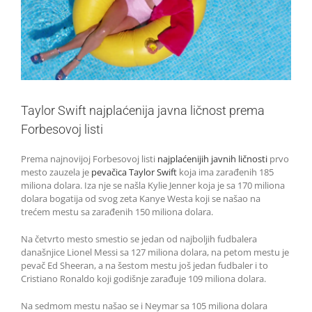
Taylor Swift najplaćenija javna ličnost prema
Forbesovoj listi
Prema najnovijoj Forbesovoj listi
najplaćenijih javnih ličnosti
prvo
mesto zauzela je
pevačica Taylor Swift
koja ima zarađenih 185
miliona dolara. Iza nje se našla Kylie Jenner koja je sa 170 miliona
dolara bogatija od svog zeta Kanye Westa koji se našao na
trećem mestu sa zarađenih 150 miliona dolara.
Na četvrto mesto smestio se jedan od najboljih fudbalera
današnjice Lionel Messi sa 127 miliona dolara, na petom mestu je
pevač Ed Sheeran, a na šestom mestu još jedan fudbaler i to
Cristiano Ronaldo koji godišnje zarađuje 109 miliona dolara.
Na sedmom mestu našao se i Neymar sa 105 miliona dolara