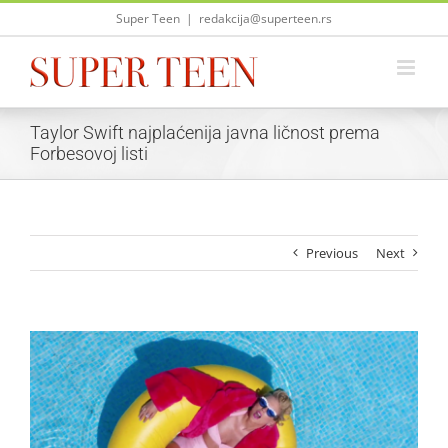
Skip
Super Teen
|
redakcija@superteen.rs
to
content
Taylor Swift najplaćenija javna ličnost prema
Forbesovoj listi
Previous
Next
View
Larger
Image