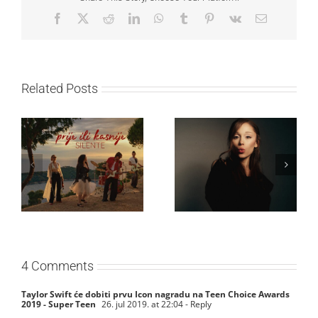
Facebook
X
Reddit
LinkedIn
WhatsApp
Tumblr
Pinterest
Vk
Email
Related Posts
Ariana Grande objavila
Silente objavio novi
osmi studijski album
singl “Prije ili kasnije”
„petal“
4 Comments
Taylor Swift će dobiti prvu Icon nagradu na Teen Choice Awards
2019 - Super Teen
26. jul 2019. at 22:04
- Reply