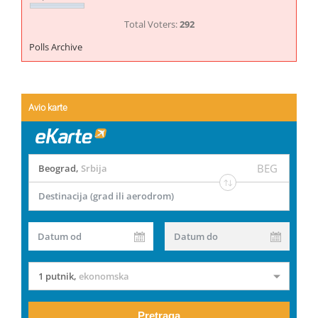
Total Voters:
292
Polls Archive
Avio karte
BEG
Beograd
,
Srbija
Destinacija (grad ili aerodrom)
Datum od
Datum do
1 putnik
,
ekonomska
Pretraga