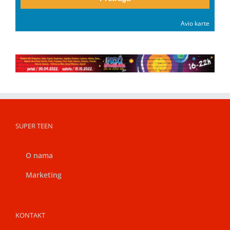
Avio karte
SUPER TEEN
O nama
Marketing
KONTAKT