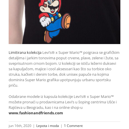
Limitirana kolekcija
Levi’s® x Super Mario™ poigrava se grafičkim
detaljima i jarkim tonovima poput crvene, plave, zelene i žute, sa
sveprisutnom crnom bojom. U kolekciji se ističu ležerni duksevi
sa kapuljačom, majice i cool aksesoari kao što su torbice oko
struka, kačketi i denim torbe, dok unisex papuče na kojima
dominira Super Mario grafika upotpunjuju urbanu sportsku
priču.
Odabrane modele iz kapsula kolekcije Levi’s® x Super Mario™
možete pronaći u prodavnicama Levi’s u šoping centrima Ušće i
Rajićeva u Beogradu, kao i na online shop-u
www.fashionandfriends.com
jun 16th, 2020
|
Lepota i moda
|
1 Comment