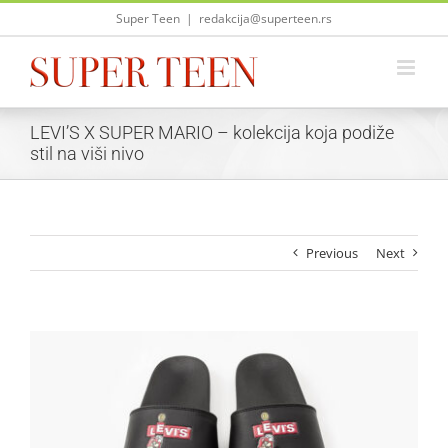
Skip
Super Teen
|
redakcija@superteen.rs
to
content
LEVI’S X SUPER MARIO – kolekcija koja podiže
stil na viši nivo
Previous
Next
View
Larger
Image