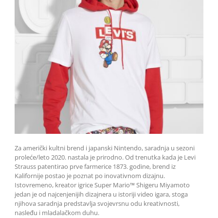
Za američki kultni brend i japanski Nintendo, saradnja u sezoni
proleće/leto 2020. nastala je prirodno. Od trenutka kada je Levi
Strauss patentirao prve farmerice 1873. godine, brend iz
Kalifornije postao je poznat po inovativnom dizajnu.
Istovremeno, kreator igrice Super Mario™ Shigeru Miyamoto
jedan je od najcenjenijih dizajnera u istoriji video igara, stoga
njihova saradnja predstavlja svojevrsnu odu kreativnosti,
nasleđu i mladalačkom duhu.