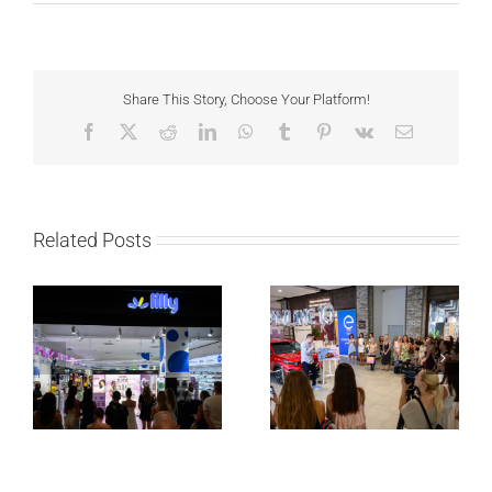
Share This Story, Choose Your Platform!
Facebook
X
Reddit
LinkedIn
WhatsApp
Tumblr
Pinterest
Vk
Email
Related Posts
Lilly Drogerie proslavile
Lilly Drogerie i L’Oréal
10. online rođendan,
Paris Elseve na
uručile automobil
Festivalu nege kose
Citroën C3 i najavile
predstavili Collagen
saradnju sa
Lifter liniju i popuste do
šampionkom Andreom
30 odsto
Bokan