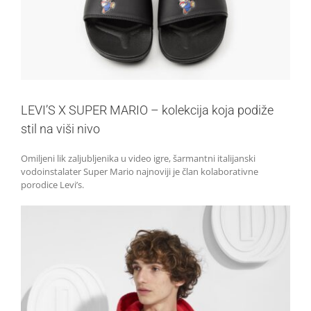
LEVI’S X SUPER MARIO – kolekcija koja podiže
stil na viši nivo
Omiljeni lik zaljubljenika u video igre, šarmantni italijanski
vodoinstalater Super Mario najnoviji je član kolaborativne
porodice Levi’s.