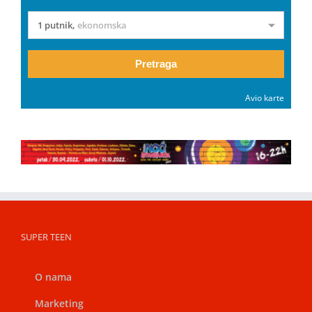
1 putnik
,
ekonomska
Pretraga
Avio karte
SUPER TEEN
O nama
Marketing