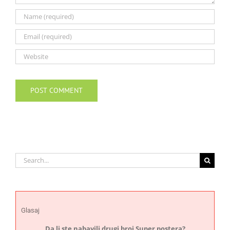
Search
for:
Glasaj
Da li ste nabavili drugi broj Super postera?