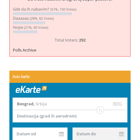
Gde da ih nabavim?
(51%, 150 Votes)
Daaaaaa
(28%, 82 Votes)
Nope
(21%, 60 Votes)
Total Voters:
292
Polls Archive
Avio karte
BEG
Beograd
,
Srbija
Destinacija (grad ili aerodrom)
Datum od
Datum do