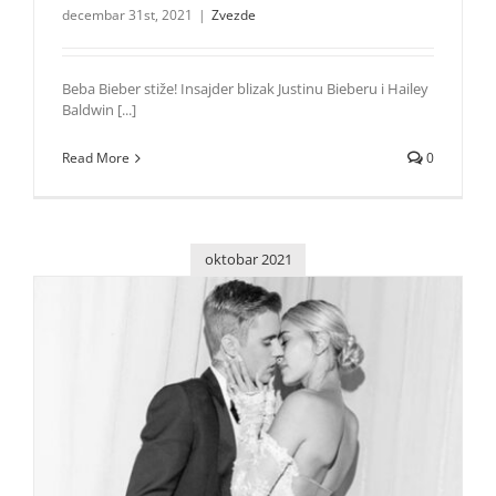
decembar 31st, 2021
|
Zvezde
Beba Bieber stiže! Insajder blizak Justinu Bieberu i Hailey
Baldwin [...]
Read More
0
oktobar 2021
Justin Bieber iznenađuje: Beba stiže uskoro!
Zvezde