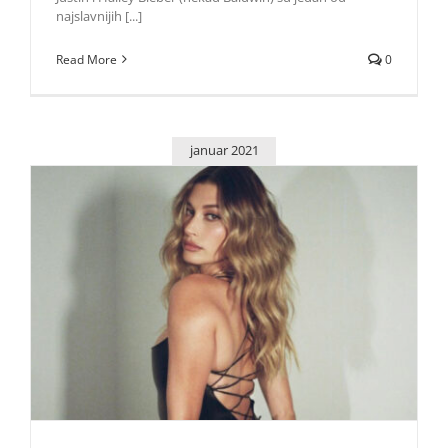
najslavnijih [...]
Read More
0
januar 2021
Hailey Baldwin: Idem kod terapeuta zbog ružnih
komentara koje dobijam
Zvezde