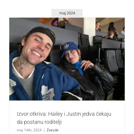
maj 2024
Izvor otkriva: Hailey i Justin jedva čekaju da postanu
roditelji
Zvezde
Izvor otkriva: Hailey i Justin jedva čekaju
da postanu roditelji
maj 14th, 2024
|
Zvezde