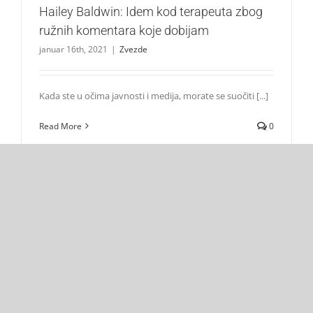
Hailey Baldwin: Idem kod terapeuta zbog
ružnih komentara koje dobijam
januar 16th, 2021
|
Zvezde
Kada ste u očima javnosti i medija, morate se suočiti [...]
Read More
0
novembar
2020
Hailey Bieber: Nisam trudna, prekinite sa tim glasinama!
Zvezde