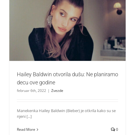
Hailey Baldwin otvorila dušu: Ne planiramo decu ove
godine
Zvezde
Hailey Baldwin otvorila dušu: Ne planiramo
decu ove godine
februar 6th, 2022
|
Zvezde
Manekenka Hailey Baldwin (Bieber) je otkrila kako su se
njeni [...]
Read More
0