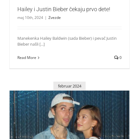
Hailey i Justin Bieber čekaju prvo dete!
maj 10th, 2024
|
Zvezde
Manekenka Hailey Baldwin (sada Bieber) i pevač Justin
Bieber našli [...]
Read More
0
februar 2024
Evo kako Justin i Hailey Bieber održavaju svoj brak
Zvezde