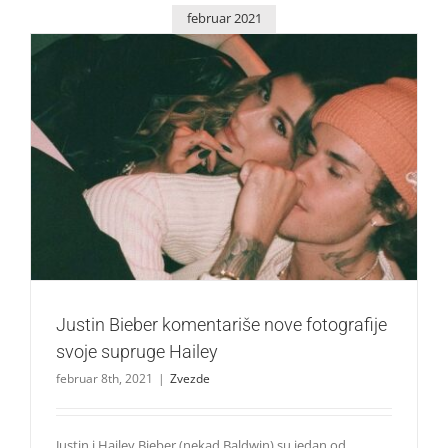
februar 2021
Justin Bieber komentariše nove fotografije svoje supruge
Hailey
Zvezde
Justin Bieber komentariše nove fotografije
svoje supruge Hailey
februar 8th, 2021
|
Zvezde
Justin i Hailey Bieber (nekad Baldwin) su jedan od