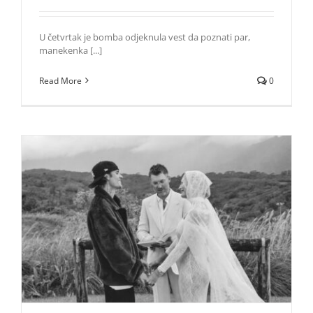
U četvrtak je bomba odjeknula vest da poznati par,
manekenka [...]
Read More
0
Hailey i Justin Bieber čekaju prvo dete!
Zvezde