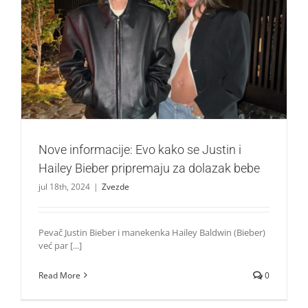
Nove informacije: Evo kako se Justin i Hailey Bieber
pripremaju za dolazak bebe
Zvezde
Nove informacije: Evo kako se Justin i
Hailey Bieber pripremaju za dolazak bebe
jul 18th, 2024
|
Zvezde
Pevač Justin Bieber i manekenka Hailey Baldwin (Bieber)
već par [...]
Read More
0