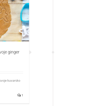
ger kolačiće
voje ginger
 svoje kuvarsko
1