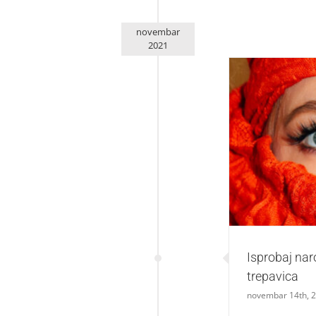
novembar
2021
Isprobaj nar
Isprobaj nar
trepavica
novembar 14th, 