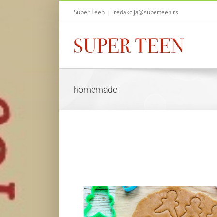
Skip
Super Teen
|
redakcija@superteen.rs
to
content
homemade