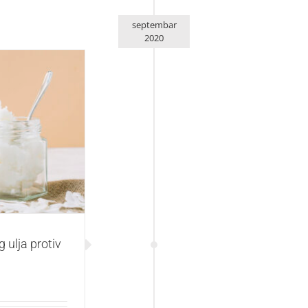
septembar
2020
v opadanja kose
ulja protiv