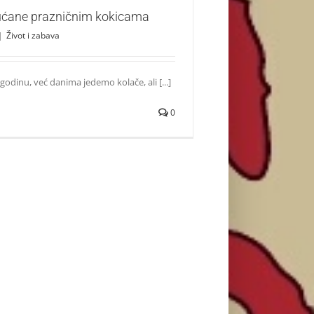
ućane prazničnim kokicama
|
Život i zabava
godinu, već danima jedemo kolače, ali [...]
0