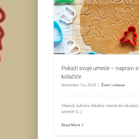
Pokaži svoje umeće – napravi svoje gin
Život i zabava
Pokaži svoje umeće – napravi s
kolačiće
decembar 1st, 2023
|
Život i zabava
Vikend, subota, idealno vreme da iskušaš
umeće i [...]
Read More