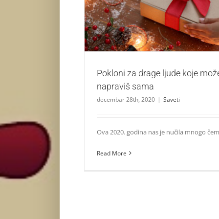
Saveti
Pokloni za drage ljude koje mož
napraviš sama
decembar 28th, 2020
|
Saveti
Ova 2020. godina nas je nučila mnogo čemu,
Read More