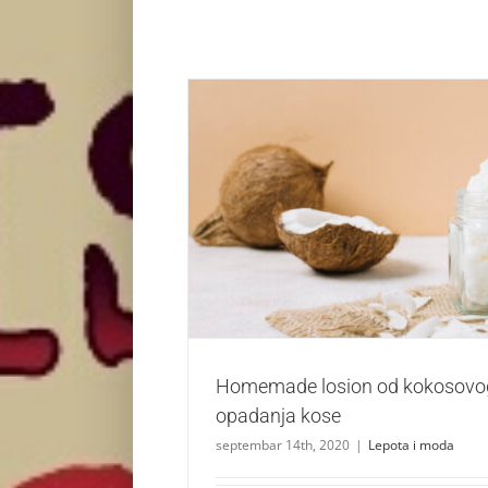
Homemade losion od kokosovog ulja proti
Lepota i moda
Homemade losion od kokosovog 
opadanja kose
septembar 14th, 2020
|
Lepota i moda