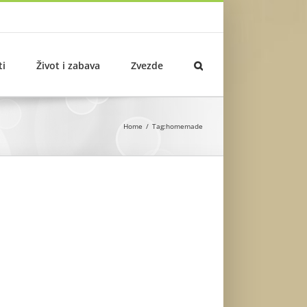
ti
Život i zabava
Zvezde
Home
Tag:
homemade