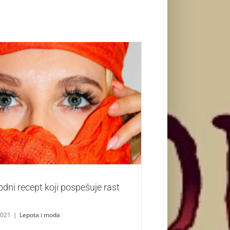
odni recept koji pospešuje rast trepavica
Lepota i moda
odni recept koji pospešuje rast
2021
|
Lepota i moda