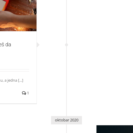
eš da
 a jedna [...]
1
oktobar 2020