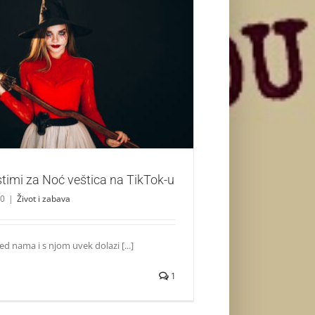
i kostimi za Noć veštica na TikTok-u
Život i zabava
stimi za Noć veštica na TikTok-u
20
|
Život i zabava
ed nama i s njom uvek dolazi [...]
1