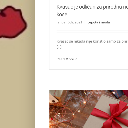
Kvasac je odličan za prirodnu n
kose
januar 6th, 2021
|
Lepota i moda
Kvasac se nikada nije koristio samo za pr
[...]
Read More
Pokloni za drage ljude koje možeš da 