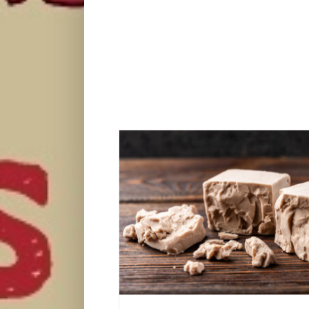
Kvasac je odličan za prirodnu negu k
Lepota i moda