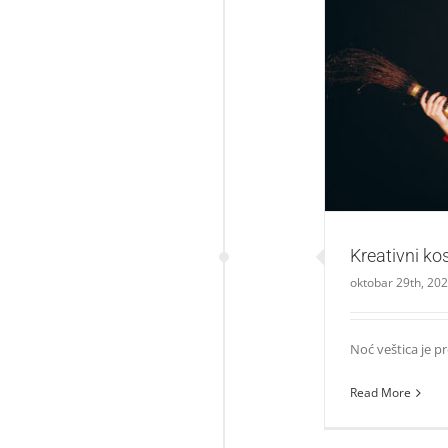
Kreativn
Kreativni ko
oktobar 29th, 20
Noć veštica je pr
Read More