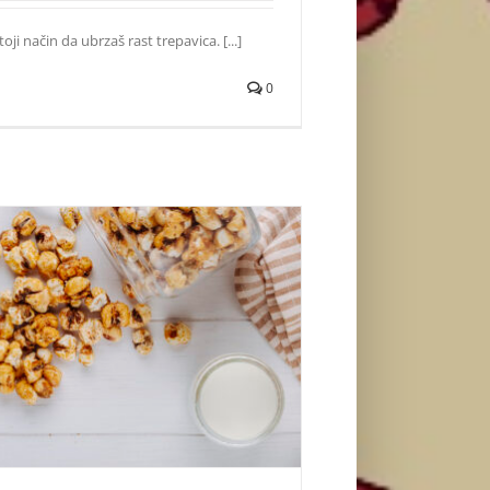
toji način da ubrzaš rast trepavica. [...]
0
adi ukućane prazničnim kokicama
Život i zabava