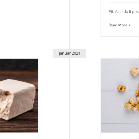
Pitaš se da li pos
Read More
januar 2021
ože i kose
Iznen