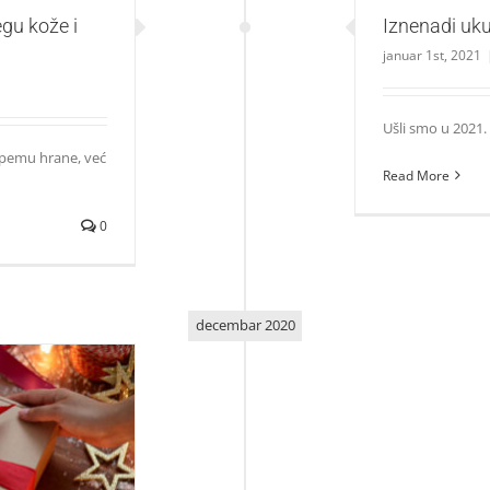
egu kože i
Iznenadi uk
januar 1st, 2021
Ušli smo u 2021. 
irpemu hrane, već
Read More
0
decembar 2020
napraviš sama