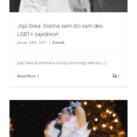
Jojo Siwa: Srećna sam što sam deo
LGBT+ zajednice!
januar 24th, 2021
|
Zvezde
Jojo Siwa je umetnica za koju bi mnogi rekli da [...]
Read More
1