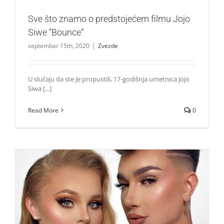
Sve što znamo o predstojećem filmu Jojo
Siwe “Bounce“
septembar 15th, 2020
|
Zvezde
U slučaju da ste je propustili, 17-godišnja umetnica Jojo
Siwa [...]
Read More
0
James Charles: Pretili su mi smrću jer sam šminkao Jojo
Siwu!