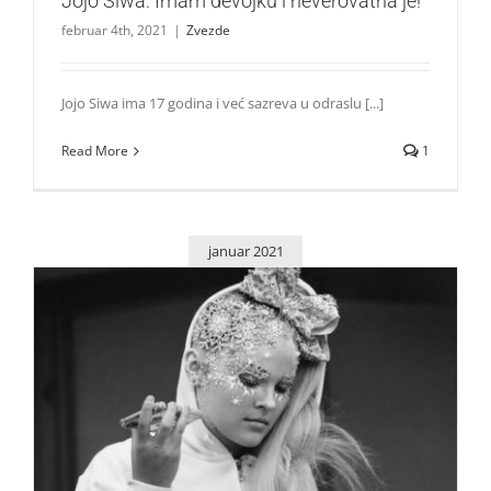
Jojo Siwa: Imam devojku i neverovatna je!
februar 4th, 2021
|
Zvezde
Jojo Siwa ima 17 godina i već sazreva u odraslu [...]
Read More
1
januar 2021
Jojo Siwa: Srećna sam što sam deo LGBT+ zajednice!
Zvezde