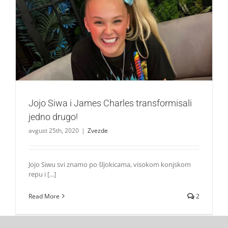
Jojo Siwa i James Charles transformisali jedno drugo!
Zvezde
Jojo Siwa i James Charles transformisali
jedno drugo!
avgust 25th, 2020
|
Zvezde
Jojo Siwu svi znamo po šljokicama, visokom konjskom
repu i [...]
Read More
2