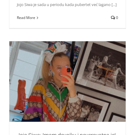
Jojo Siwa je sada u periodu kada pubertet već lagano [...]
Read More
0
Jojo Siwa: Imam devojku i neverovatna je!
Zvezde