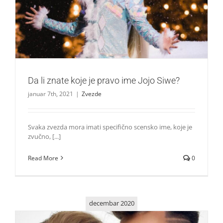
Da li znate koje je pravo ime Jojo Siwe?
Zvezde
Da li znate koje je pravo ime Jojo Siwe?
januar 7th, 2021
|
Zvezde
Svaka zvezda mora imati specifično scensko ime, koje je
zvučno, [...]
Read More
0
decembar 2020