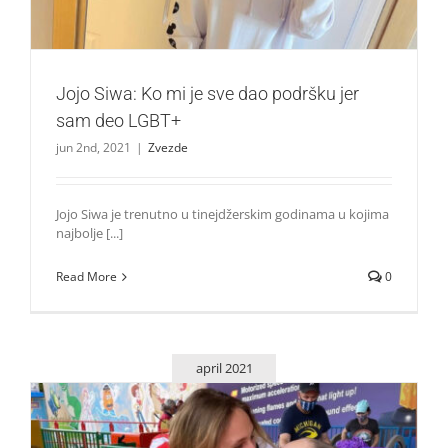
Jojo Siwa: Ko mi je sve dao podršku jer
sam deo LGBT+
jun 2nd, 2021
|
Zvezde
Jojo Siwa je trenutno u tinejdžerskim godinama u kojima
najbolje [...]
Read More
0
april 2021