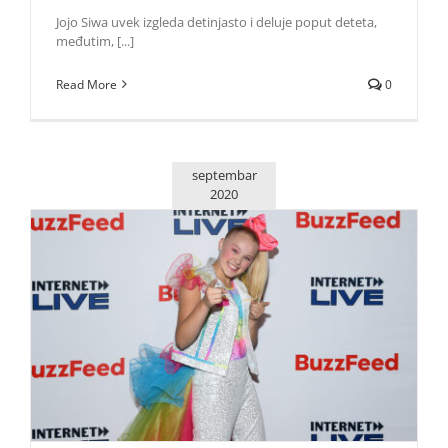
Jojo Siwa uvek izgleda detinjasto i deluje poput deteta,
međutim, [...]
Read More
0
septembar
2020
Sve što znamo o predstojećem filmu Jojo Siwe “Bounce“
Zvezde