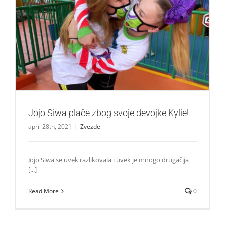
Jojo Siwa plače zbog svoje devojke Kylie!
Zvezde
Jojo Siwa plače zbog svoje devojke Kylie!
april 28th, 2021
|
Zvezde
Jojo Siwa se uvek razlikovala i uvek je mnogo drugačija
[...]
Read More
0