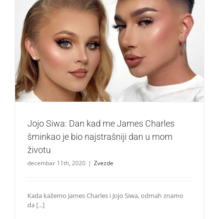
Jojo Siwa: Dan kad me James Charles šminkao je bio
najstrašniji dan u mom životu
Zvezde
Jojo Siwa: Dan kad me James Charles
šminkao je bio najstrašniji dan u mom
životu
decembar 11th, 2020
|
Zvezde
Kada kažemo James Charles i Jojo Siwa, odmah znamo
da [...]